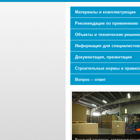
Материалы и комплектующие
Рекомендации по применению
Объекты и технические решени
Информация для специалистов
Документация, презентации
Строительные нормы и правил
Вопрос – ответ
Входной контроль комплектующи