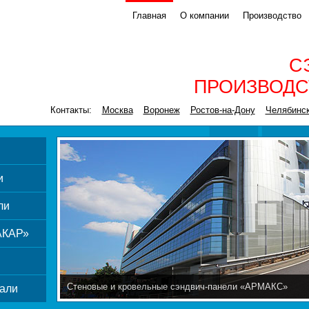
Главная
О компании
Производство
С
ПРОИЗВОДС
Контакты:
Москва
Воронеж
Ростов-на-Дону
Челябинс
и
ли
АКАР»
Стеновые и кровельные сэндвич-панели «АРМАКС»
али