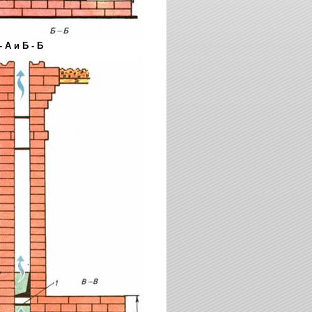
 А и Б - Б