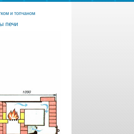
тком и топчаном
ы печи