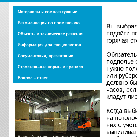
Материалы и комплектующие
Рекомендации по применению
Вы выбрал
подойти по
Объекты и технические решения
горячая ст
Информация для специалистов
Обязатель
Документация, презентации
подполье 
Строительные нормы и правила
нужно пол
или руберо
Вопрос – ответ
должно бы
часов, есл
кладут лис
Когда выб
на потоло
них с учет
выпиливат
Входной контроль комплектующих