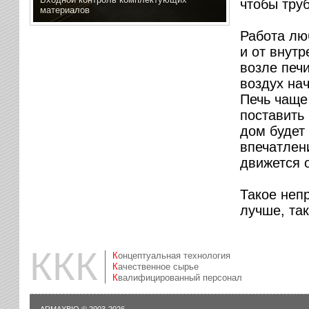
чтобы тру
материалов
Работа люб
и от внутр
возле печи
воздух нач
Печь чаще
поставить
дом будет
впечатлени
движется о
Такое неп
лучше, так
ККК
Концептуальная технология
Качественное сырье
Квалифицированный персонал