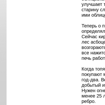
улучшает 
старину с
ими облиц
Теперь о 
определяли
Сейчас кир
лес асбоц
возгораютс
все нажито
печь работ
Когда топя
покупают 
год-два. В
добытый из
Нужен огне
менее 25 
ребро.