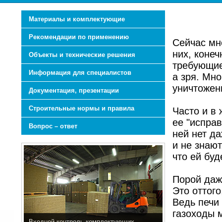
Материалы и комплектующие
Рекомендации по применению
Сейчас мн
них, конеч
Объекты и технические решения
требующие
Информация для специалистов
а зря. Мно
уничтожен
Документация, презентации
Строительные нормы и правила
Часто и в 
ее "исправ
Вопрос – ответ
ней нет да
и не знают
что ей буд
Порой даже
Это оттого
Ведь печи 
газоходы 
Входной контроль комплектующих