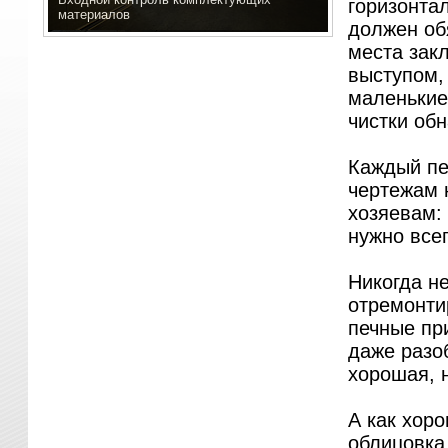
горизонта
материалов
должен об
места зак
выступом,
маленькие
чистки обн
Каждый печ
чертежам 
хозяевам: 
нужно всег
Никогда н
отремонтир
печные пр
даже разоб
хорошая, н
А как хоро
облицовка 