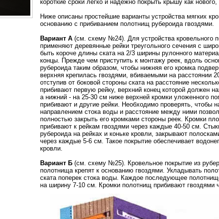
короткие сроки легко и надежно покрыть крышу как нового,
Ниже описаны простейшие варианты устройства мягких кр
основанию с прибиванием полотнищ рубероида гвоздями.
Вариант А
(см. схему №24). Для устройства кровельного 
применяют деревянные рейки треугольного сечения с шир
быть короче длины ската на 2/3 ширины рулонного матери
концы. Прежде чем приступить к монтажу реек, вдоль осн
рубероида таким образом, чтобы нижняя его кромка подвер
верхняя крепилась гвоздями, вбиваемыми на расстоянии 20-
отступив от боковой стороны ската на расстояние нескол
прибивают первую рейку, верхний конец которой должен на
а нижний - на 25-30 см ниже верхней кромки уложенного п
прибивают и другие рейки. Необходимо проверять, чтобы н
направлением стока воды и расстояние между ними позво
полностью закрыть его кромками стороны реек. Кромки пл
прибивают к рейкам гвоздями через каждые 40-50 см. Сты
рубероида на рейках и коньке кровли, закрывают полоскам
через каждые 5-6 см. Такое покрытие обеспечивает водон
кровли.
Вариант Б
(см. схему №25). Кровельное покрытие из рубер
полотнища крепят к основанию гвоздями. Укладывать поло
ската поперек стока воды. Каждое последующее полотни
на ширину 7-10 см. Кромки полотнищ прибивают гвоздями ч