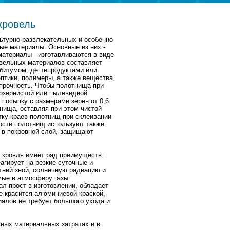
кровель
ьтурно-развлекательных и особенно
е материалы. Основные из них -
материалы - изготавливаются в виде
овельных материалов составляет
 битумом, дегтепродуктами или
птики, полимеры, а также вещества,
прочность. Чтобы полотнища при
озернистой или пылевидной
посыпку с размерами зерен от 0,6
нища, оставляя при этом чистой
тку краев полотнищ при склеивании
ности полотнищ используют также
 в покровной слой, защищают
 кровля имеет ряд преимуществ:
агирует на резкие суточные и
тний зной, солнечную радиацию и
мые в атмосферу газы
л прост в изготовлении, обладает
е красится алюминиевой краской,
иалов не требует большого ухода и
ных материальных затратах и в