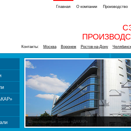
Главная
О компании
Производство
С
ПРОИЗВОДС
Контакты:
Москва
Воронеж
Ростов-на-Дону
Челябинс
и
ли
АКАР»
Шумозащитные экраны «ДАКАР»
али