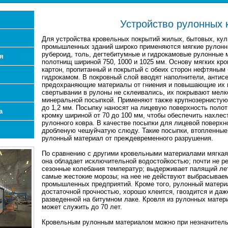
Устройство рулонных 
Для устройства кровельных покрытий жилых, бытовых, кул
промышленных зданий широко применяются мягкие рулонны
рубероид, толь, дегтебитумные и гидрокамовые рулонные 
я
полотнищ шириной 750, 1000 и 1025 мм. Основу мягких кр
картон, пропитанный и покрытый с обеих сторон нефтяным
гидрокамом. В покровный слой вводят наполнители, антисе
предохраняющие материалы от гниения и повышающие их 
свертывании в рулоны не склеивались, их покрывают мелк
минеральной посыпкой. Применяют также крупнозернистую 
до 1,2 мм. Посыпку наносят на лицевую поверхность полот
а
кромку шириной от 70 до 100 мм, чтобы обеспечить нахлес
рулонного ковра. В качестве посыпки для лицевой поверх
дробленую чешуйчатую слюду. Такие посыпки, втопленные
рулонный материал от преждевременного разрушения.
По сравнению с другими кровельными материалами мягкая
она обладает исключительной водостойкостью; почти не ре
сезонные колебания температур; выдерживает палящий ле
самые жестокие морозы; на нее не действуют выбрасывае
промышленных предприятий. Кроме того, рулонный материа
достаточной прочностью, хорошо клеится, гвоздится и даж
разведенной на битумном лаке. Кровля из рулонных матер
может служить до 70 лет.
Кровельным рулонным материалом можно при незначитель