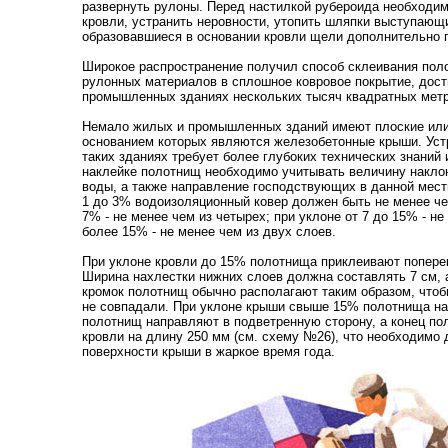
развернуть рулоны. Перед настилкой рубероида необходи
кровли, устранить неровности, утопить шляпки выступающи
образовавшиеся в основании кровли щели дополнительно 
Широкое распространение получил способ склеивания поло
рулонных материалов в сплошное ковровое покрытие, дос
промышленных зданиях нескольких тысяч квадратных метр
Немало жилых и промышленных зданий имеют плоские или 
основанием которых являются железобетонные крыши. Уст
таких зданиях требует более глубоких технических знаний
наклейке полотнищ необходимо учитывать величину наклон
воды, а также направление господствующих в данной мест
1 до 3% водоизоляционный ковер должен быть не менее чем
7% - не менее чем из четырех; при уклоне от 7 до 15% - не
более 15% - не менее чем из двух слоев.
При уклоне кровли до 15% полотнища приклеивают поперек 
Ширина нахлестки нижних слоев должна составлять 7 см, а
кромок полотнищ обычно располагают таким образом, чтоб
не совпадали. При уклоне крыши свыше 15% полотнища на
полотнищ направляют в подветренную сторону, а конец по
кровли на длину 250 мм (см. схему №26), что необходимо 
поверхности крыши в жаркое время года.