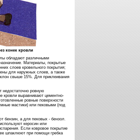
ез конек кровли
лы обладают различными
 назначение. Материалы, покрытые
нних слоев кровельного покрытия;
ены для наружных слоев, а также
уклон свыше 15%. Для приклеивания
т недостаточно ровную
ие кровли выравнивают цементно-
готовленные ровные поверхности
мные мастики) или пековыми (под
т бензин, а для пековых - бензол.
используют керосин или
спарения. Если ковровое покрытие
нее шпаклюют при помощи гребка