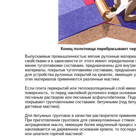
Конец полотнища перебрасывают чер
Выпускаемые промышленностью мягкие рулонные материа
свойствами и в зависимости от этого имеют определенное
менее тугоплавкими составами, предназначены для внутре
материалы, покрытые тугоплавкими составами, предназнач
для устройства рулонных покрытий на кровлях, имеющих 
этих материалов применяются различные мастики.
Если плита перекрытий или теплоизоляционный слой имею
поверхность, то перед наклейкой рулонного ковра основан
песчаным раствором или песчаным асфальтобетоном. Под
покрывают грунтовочными составами: битумными (под биту
дегтевые мастики).
Для битумных грунтовок в качестве растворителя применяю
При приготовлении грунтовок для свежеуложенных стяжек 
антраценовое масло, имеющие более медленный процесс и
наклеивается на деревянное основание кровли, то послед
или шпателя горячей мастикой.