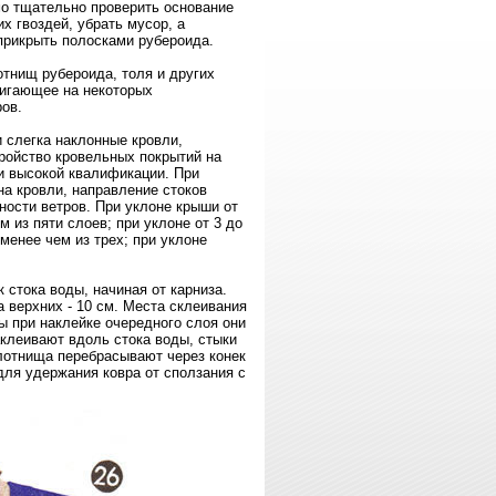
мо тщательно проверить основание
х гвоздей, убрать мусор, а
прикрыть полосками рубероида.
тнищ рубероида, толя и других
тигающее на некоторых
ов.
слегка наклонные кровли,
ройство кровельных покрытий на
 и высокой квалификации. При
а кровли, направление стоков
ности ветров. При уклоне крыши от
 из пяти слоев; при уклоне от 3 до
 менее чем из трех; при уклоне
стока воды, начиная от карниза.
 верхних - 10 см. Места склеивания
ы при наклейке очередного слоя они
клеивают вдоль стока воды, стыки
лотнища перебрасывают через конек
для удержания ковра от сползания с