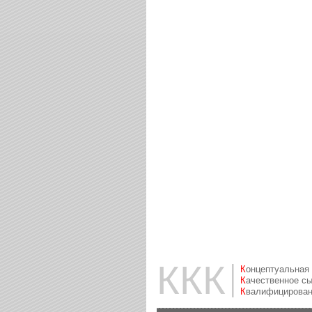
ККК
Концептуальная
Качественное с
Квалифицирова