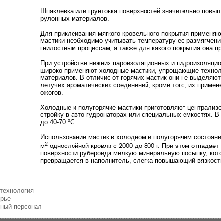
Шпаклевка или грунтовка поверхностей значительно повыш
рулонных материалов.
Для приклеивания мягкого кровельного покрытия применяю
мастики необходимо учитывать температуру ее размягчени
гнилостным процессам, а также для какого покрытия она п
При устройстве нижних пароизоляционных и гидроизоляцио
широко применяют холодные мастики, упрощающие технол
материалов. В отличие от горячих мастик они не выделяю
летучих ароматических соединений; кроме того, их приме
ожогов.
Холодные и полугорячие мастики приготовляют централиз
стройку в авто гудронаторах или специальных емкостях. В
до 40-70 ºС.
Использование мастик в холодном и полугорячем состоянии
2
м
однослойной кровли с 2000 до 800 г. При этом отпадает
поверхности рубероида мелкую минеральную посыпку, кото
превращается в наполнитель, слегка повышающий вязкост
 технология
ырье
нный персонал