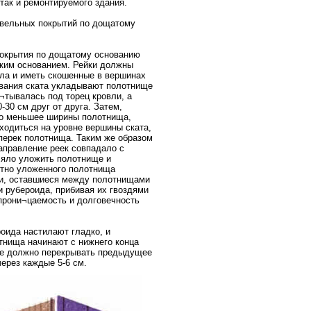
 так и ремонтируемого здания.
овельных покрытий по дощатому
покрытия по дощатому основанию
оким основанием. Рейки должны
ала и иметь скошенные в вершинах
ования ската укладывают полотнище
¬тывалась под торец кровли, а
30 см друг от друга. Затем,
ько меньшее ширины полотнища,
ходиться на уровне вершины ската,
оперек полотнища. Таким же образом
аправление реек совпадало с
ляло уложить полотнище и
отно уложенного полотнища
ки, оставшиеся между полотнищами
и рубероида, прибивая их гвоздями
епрони¬цаемость и долговечность
оида настилают гладко, и
тнища начинают с нижнего конца
ще должно перекрывать предыдущее
ерез каждые 5-6 см.