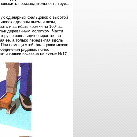
повысить производительность труда
вух одинарных фальцовок с высотой
льцовок сделаны выемки-пазы,
ть и загибать кромки на 160º за
альц деревянным молотком. Части
оторую кровельщик опирается во
ая ее, а только передвигая вдоль
х. При помощи этой фальцовки можно
соединения рядовых полос
и и киянки показана на схеме №17.