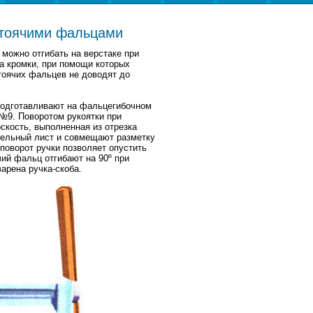
стоячими фальцами
можно отгибать на верстаке при
а кромки, при помощи которых
тоячих фальцев не доводят до
подготавливают на фальцегибочном
 №9. Поворотом рукоятки при
скость, выполненная из отрезка
вельный лист и совмещают разметку
поворот ручки позволяет опустить
ий фальц отгибают на 90º при
арена ручка-скоба.