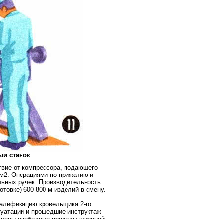
ый станок
твие от компрессора, подающего
см2. Операциями по прижатию и
льных ручек. Производительность
отовке) 600-800 м изделий в смену.
алификацию кровельщика 2-го
луатации и прошедшие инструктаж
авлены свободные проходы шириной