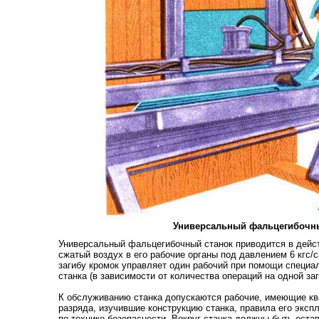
Универсальный фальцегибочн
Универсальный фальцегибочный станок приводится в дейс
сжатый воздух в его рабочие органы под давлением 6 кгс/
загибу кромок управляет один рабочий при помощи специа
станка (в зависимости от количества операций на одной заг
К обслуживанию станка допускаются рабочие, имеющие кв
разряда, изучившие конструкцию станка, правила его эксп
по технике безопасности. Вокруг станка должны быть ост