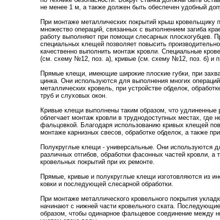
не менее 1 м, а также должен быть обеспечен удобный доп
При монтаже металлических покрытий крыш кровельщику 
множество операций, связанных с выполнением загиба кра
работу выполняют при помощи слесарных плоскогубцев. П
специальных клещей позволяет повысить производительно
качественно выполнить монтаж кровли. Специальные кров
(см. схему №12, поз. а), кривые (см. схему №12, поз. б) и 
Прямые клещи, имеющие широкие плоские губки, при захв
цинка. Они используются для выполнения многих операций
металлических кровель, при устройстве обделок, обработ
труб и слуховых окон.
Кривые клещи выполнены таким образом, что удлиненные р
облегчает монтаж кровли в труднодоступных местах, где н
фальцовкой. Благодаря использованию кривых клещей пов
монтаже карнизных свесов, обработке обделок, а также пр
Полукруглые клещи - универсальные. Они используются дл
различных отгибов, обработки фасонных частей кровли, а
кровельных покрытий при их ремонте.
Прямые, кривые и полукруглые клещи изготовляются из ин
ковки и последующей слесарной обработки.
При монтаже металлического кровельного покрытия укладк
начинают с нижней части кровельного ската. Последующи
образом, чтобы одинарное фальцевое соединение между н