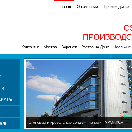
Главная
О компании
Производство
С
ПРОИЗВОДС
Контакты:
Москва
Воронеж
Ростов-на-Дону
Челябинс
и
ли
АКАР»
Стеновые и кровельные сэндвич-панели «АРМАКС»
али