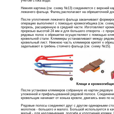
учетом стока воды.
Нижняя картина (см. схему №13) соединяется с верхней к
лежачего фальца. Фалец располагают на обрешеточной до
После уплотнения лежачего фальца заканчивают формиров
операцию выполняют с помощью кромкогибщика (см. схем
прорезь, расширенную в средней части. Изготовляют кром
прорезью высотой 24 мм и для большого отворота - с прор
рядовых полос к обрешетке осуществляют с помощью клям
кровельной стали. Кляммеры устанавливают между рядовы
кровельный лист. Нижнюю часть кляммеров крепят к обреш
заделывают в гребень стоячего фальца (см. схему №15).
Клещи и кромкогибщи
После установки кляммеров собранную из картин рядовую
уложенной и прифальцованной рядовой полосе. Соединен
кровельщик начинает от конька кровли, двигаясь вниз по н
Рядовые полосы соединяют друг с другом одинарными ст
молотков - большого и малого. Большой используется в ка
малый - для надламывания, подгиба и уплотнения кромки.