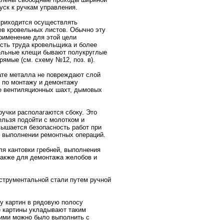
уск к ручкам управления.
приходится осуществлять
ев кровельных листов. Обычно эту
рименение для этой цели
сть труда кровельщика и более
ельные клещи бывают полукруглые
прямые (см. схему №12, поз. в).
ате металла не повреждают слой
 по монтажу и демонтажу
ке вентиляционных шахт, дымовых
учки располагаются сбоку. Это
ельзя подойти с молотком и
ышается безопасность работ при
и выполнении ремонтных операций.
я кантовки гребней, выполнения
 также для демонтажа желобов и
струментальной стали путем ручной
у картин в рядовую полосу
е картины укладывают таким
ими можно было выполнить с