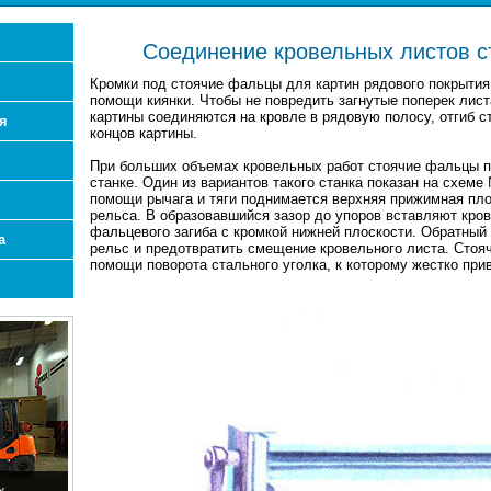
Соединение кровельных листов 
Кромки под стоячие фальцы для картин рядового покрытия 
помощи киянки. Чтобы не повредить загнутые поперек лист
картины соединяются на кровле в рядовую полосу, отгиб с
я
концов картины.
При больших объемах кровельных работ стоячие фальцы 
станке. Один из вариантов такого станка показан на схеме
помощи рычага и тяги поднимается верхняя прижимная пло
рельса. В образовавшийся зазор до упоров вставляют кро
фальцевого загиба с кромкой нижней плоскости. Обратный 
а
рельс и предотвратить смещение кровельного листа. Стояч
помощи поворота стального уголка, к которому жестко прив
х