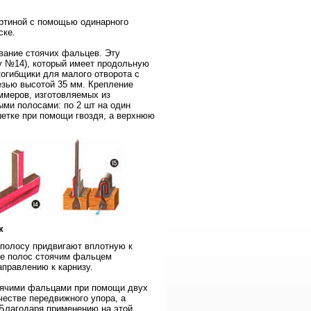
артиной с помощью одинарного
ске.
ание стоячих фальцев. Эту
у №14), который имеет продольную
когибщики для малого отворота с
езью высотой 35 мм. Крепление
меров, изготовляемых из
ми полосами: по 2 шт на один
етке при помощи гвоздя, а верхнюю
к
 полосу придвигают вплотную к
ие полос стоячим фальцем
аправлению к карнизу.
оячими фальцами при помощи двух
честве передвижного упора, а
 Благодаря применению на этой