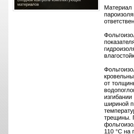
материалов
Материал 
пароизоля
ответстве
Фольгоизо
показателя
гидроизол
влагостойк
Фольгоизо
кровельны
от толщины
водопогло
изгибании
шириной п
температу
трещины. П
фольгоизо
110 °C на