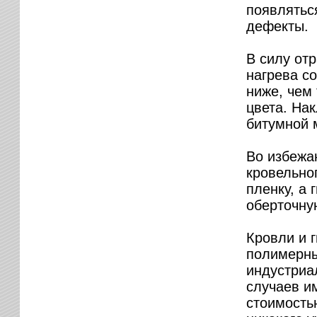
появляться
дефекты.
В силу от
нагрева с
ниже, чем
цвета. На
битумной 
Во избежа
кровельно
пленку, а
оберточну
Кровли и 
полимерны
индустриа
случаев и
стоимость