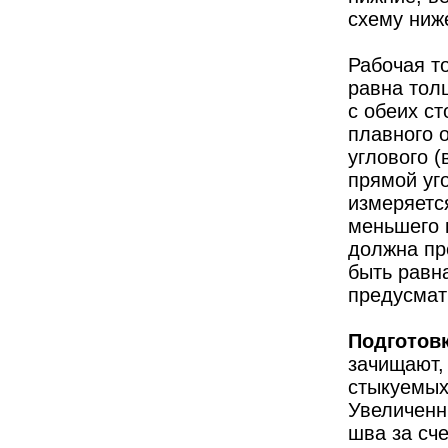
схему ниже,
Рабочая т
равна тол
с обеих с
плавного о
углового 
прямой уг
измеряется
меньшего 
должна пре
быть равн
предусмат
Подготовк
зачищают,
стыкуемых
Увеличенн
шва за сч