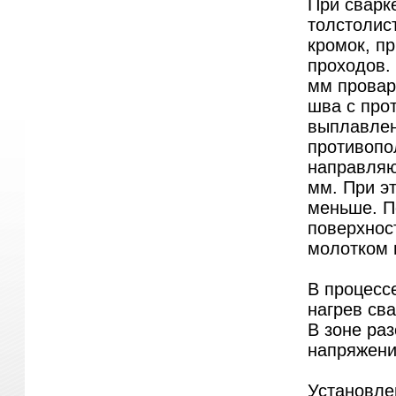
При сварке
толстолис
кромок, п
проходов.
мм провар
шва с про
выплавлен
противопо
направляю
мм. При э
меньше. П
поверхнос
молотком 
В процесс
нагрев св
В зоне ра
напряжени
Установле