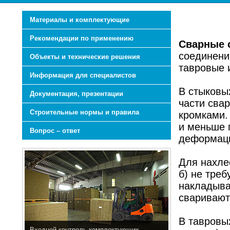
Материалы и комплектующие
Рекомендации по применению
Сварные 
соединени
Объекты и технические решения
тавровые 
Информация для специалистов
В стыковых
Документация, презентации
части сва
Строительные нормы и правила
кромками.
и меньше 
Вопрос – ответ
деформац
Для нахле
б) не треб
накладыва
сваривают
В тавровы
Входной контроль комплектующих