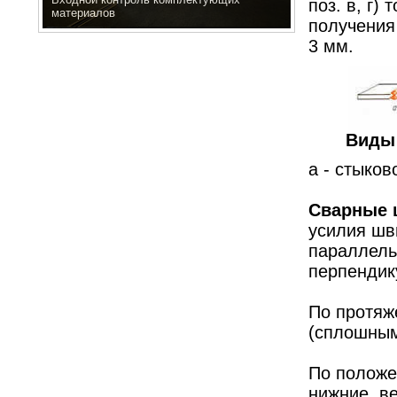
поз. в, г)
материалов
получения
3 мм.
Виды 
а - стыков
Сварные
усилия шв
параллель
перпендику
По протяж
(сплошным
По положе
нижние, в