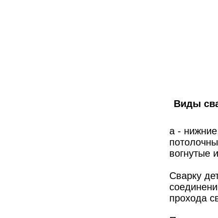
Виды св
а - нижние
потолочные
вогнутые 
Сварку де
соединени
прохода св