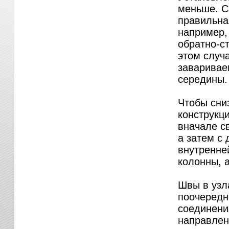
меньше. С
правильна
например,
обратно-с
этом случ
заваривае
середины.
Чтобы сни
конструкц
вначале с
а затем с 
внутренне
колонны, 
Швы в узл
поочередн
соединени
направлени