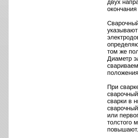
двух напр
окончания
Сварочный
указывают 
электродов
определяю
том же пол
Диаметр э
свариваем
положения
При сварк
сварочный 
сварки в 
сварочный
или перво
толстого 
повышают