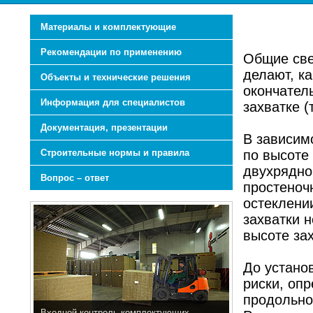
Материалы и комплектующие
Рекомендации по применению
Общие све
делают, к
Объекты и технические решения
окончател
Информация для специалистов
захватке (
Документация, презентации
В зависим
Строительные нормы и правила
по высоте 
двухрядной
Вопрос – ответ
простеноч
остеклени
захватки 
высоте за
До устано
риски, оп
продольно
Входной контроль комплектующих