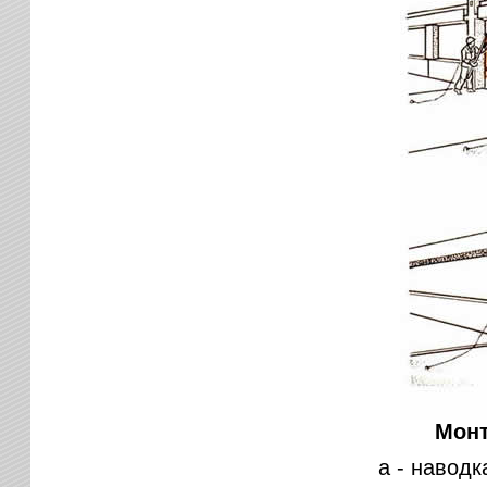
Монт
а - наводк