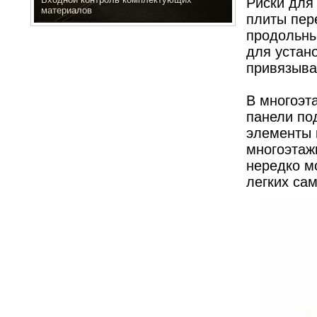
Риски для
материалов
плиты пер
продольны
для устано
привязыва
В многоэт
панели по
элементы 
многоэтаж
нередко м
легких са