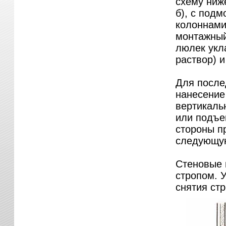
схему ниже
б), с под
колоннами
монтажный
люлек укл
раствор) и
Для после
нанесение
вертикаль
или подъе
стороны п
следующую
Стеновые 
стропом. 
снятия стр