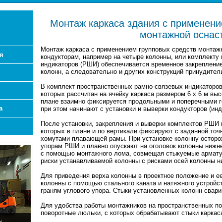
Монтаж каркаса здания с применени
монтажной оснас
Монтаж каркаса с применением групповых средств монтаж
я
кондукторам, например на четыре колонны, или комплекту
индикаторов (РШИ) обеспечивается временное закрепление
колонн, а следовательно и других конструкций принудите
В комплект пространственных рамно-связевых индикаторо
которых рассчитан на ячейку каркаса размером 6 х 6 м выс
плане взаимно фиксируется продольными и поперечными 
а
при этом начинают с установки и выверки кондукторов (инд
После установки, закрепления и выверки комплектов РШИ
которых в плане и по вертикали фиксируют с заданной то
хомутами плавающей рамы. При установке колонну осторо
упорам РШИ и плавно опускают на оголовок колонны нижн
с помощью монтажного лома, совмещая стыкуемые армату
риски устанавливаемой колонны с рисками осей колонны н
Для приведения верха колонны в проектное положение и ее
колонны с помощью стального каната и натяжного устрой
граням углового упора. Стыки установленных колонн свари
Для удобства работы монтажников на пространственных 
поворотные люльки, с которых обрабатывают стыки каркас
х