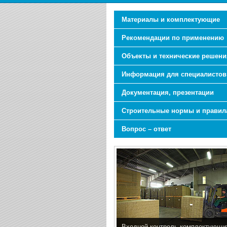
Материалы и комплектующие
Рекомендации по применению
Объекты и технические решени
Информация для специалистов
Документация, презентации
Строительные нормы и правил
Вопрос – ответ
Входной контроль комплектующи