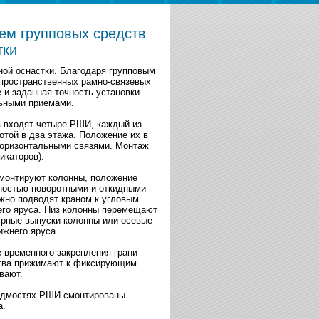
ем групповых средств
тки
ной оснастки. Благодаря групповым
 пространственных рамно-связевых
 и заданная точность установки
льными приемами.
в входят четыре РШИ, каждый из
отой в два этажа. Положение их в
горизонтальными связями. Монтаж
икаторов).
 монтируют колонны, положение
чностью поворотными и откидными
жно подводят краном к угловым
его яруса. Низ колонны перемещают
рные выпуски колонны или осевые
ижнего яруса.
 временного закрепления грани
ства прижимают к фиксирующим
вают.
подмостях РШИ смонтированы
а.