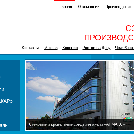
Главная
О компании
Производство
С
ПРОИЗВОДС
Контакты:
Москва
Воронеж
Ростов-на-Дону
Челябинс
и
ли
АКАР»
Стеновые и кровельные сэндвич-панели «АРМАКС»
али