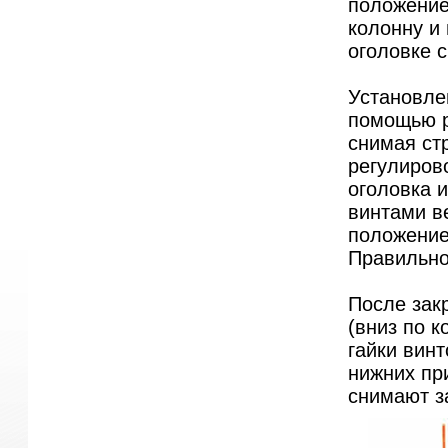
положение 
колонну и
оголовке 
Установле
помощью р
снимая ст
регулиров
оголовка и
винтами в
положение
Правильно
После зак
(вниз по к
гайки винт
нижних пр
снимают з