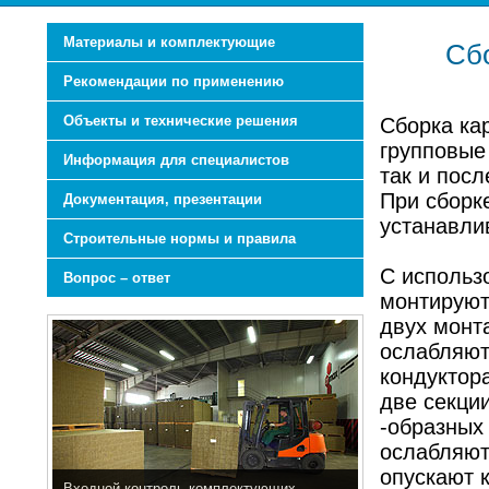
Материалы и комплектующие
Сб
Рекомендации по применению
Объекты и технические решения
Сборка ка
групповые
Информация для специалистов
так и пос
При сборк
Документация, презентации
устанавли
Строительные нормы и правила
С исполь
Вопрос – ответ
монтируют
двух монта
ослабляют
кондуктор
две секции
-образных 
ослабляют
опускают к
Входной контроль комплектующих