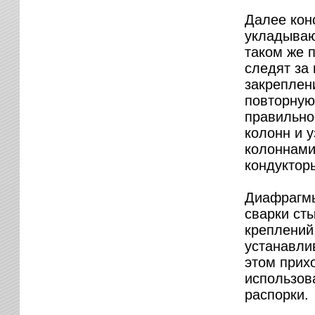
Далее кон
укладываю
таком же п
следят за
закреплен
повторную
правильно
колонн и 
колоннами
кондуктор
Диафрагмы
сварки ст
креплений
устанавли
этом прих
использов
распорки.