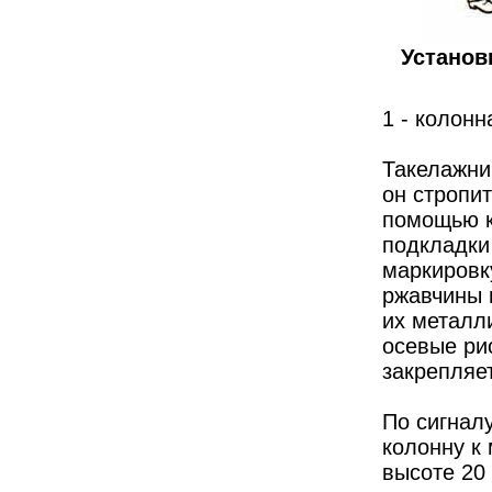
Установк
1 - колонн
Такелажни
он стропит
помощью к
подкладки
маркировк
ржавчины 
их металл
осевые ри
закрепляе
По сигнал
колонну к
высоте 20 