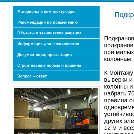
Материалы и комплектующие
Подкр
Рекомендации по применению
Объекты и технические решения
Подкранов
Информация для специалистов
подкранов
при малых 
Документация, презентации
колоннам.
Строительные нормы и правила
К монтажу
Вопрос – ответ
выверки и 
колонны и
набрать 70
правила ог
одновреме
устойчиво
других эл
12 м и вс