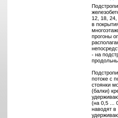
Подстропи
железобет
12, 18, 2
в покрыти
многоэтаж
прогоны о
располага
непосредс
- на подс
продольны
Подстропи
потоке с 
стоянки м
(балки) к
удерживаю
(на 0,5 ..
наводят в
удерживаю