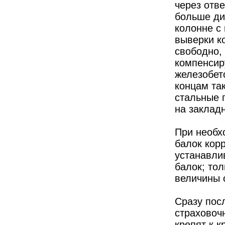
через отв
больше ди
колонне с
выверки к
свободно, 
компенсир
железобет
концам та
стальные 
на заклад
При необх
балок кор
устанавли
балок; то
величины 
Сразу пос
страховочн
крепят к 