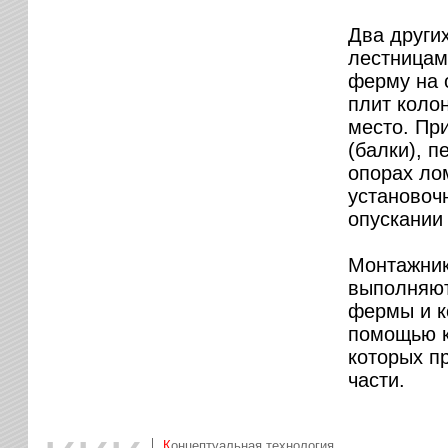
Два други
лестницам
ферму на 
плит коло
место. Пр
(балки), 
опорах ло
установоч
опускании
Монтажник
выполняют
фермы и к
помощью к
которых п
части.
Концептуальная технология