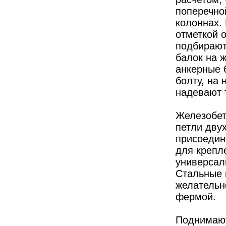
поперечно
колоннах. 
отметкой 
подбирают
балок на 
анкерные 
болту, на 
надевают 
Железобет
петли дву
присоедин
для крепл
универсал
Стальные 
желательн
фермой.
Поднимают