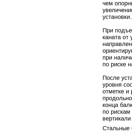
чем опорны
увеличени
установки.
При подъе
каната от
направлен
ориентиру
при налич
по риске н
После уст
уровня со
отметке и
продольно
конца бал
по рискам
вертикали
Стальные 