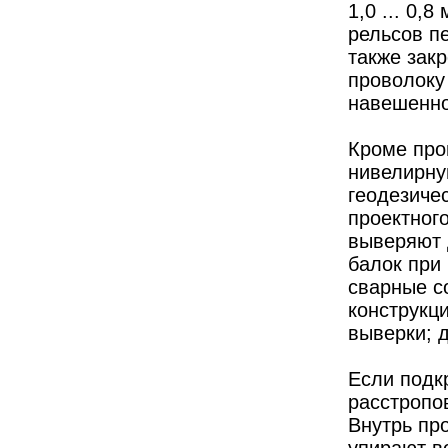
1,0 ... 0,
рельсов п
также зак
проволоку
навешенно
Кроме про
нивелирну
геодезичес
проектног
выверяют 
балок при
сварные с
конструкц
выверки; 
Если подк
расстропо
Внутрь пр