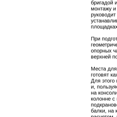
бригадой и
монтажу и
руководит
устанавли
площадках
При подго
геометриче
опорных ча
верхней п
Места для
готовят ка
Для этого
и, пользу
на консол
колонне с
подкранов
балки, на
расчетом,