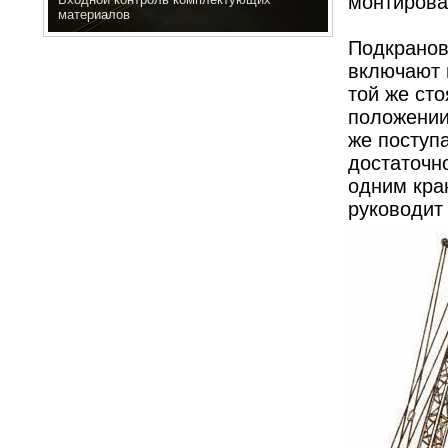
монтирова
Гусеничный пресс
Подкранов
включают 
той же ст
положении
же поступ
достаточн
одним кра
руководит