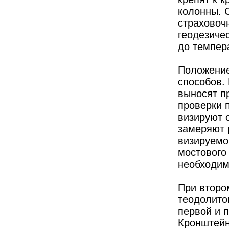
колонны. 
страховочн
геодезичес
до темпер
Положение
способов.
выносят п
проверки 
визируют 
замеряют 
визируемо
мостового
необходим
При второ
теодолито
первой и 
Кронштейн