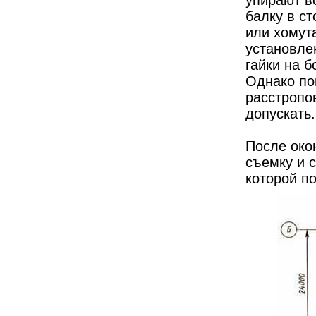
упирают в
балку в ст
или хомут
установле
гайки на б
Однако по
расстропо
допускать.
После око
съемку и 
которой п