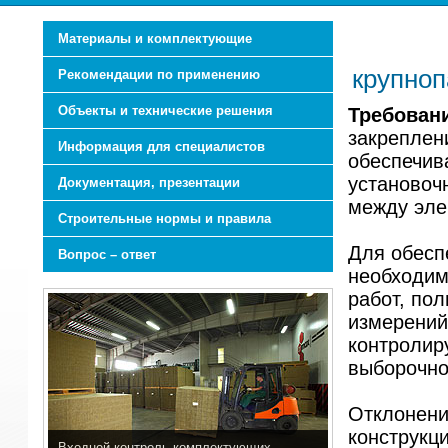
Материалы и комплектующие
крупноп
Рекомендации по применению
Объекты и технические решения
Требовани
закреплен
Информация для специалистов
обеспечив
установоч
Документация, презентации
между эле
Строительные нормы и правила
Для обесп
Вопрос – ответ
необходим
работ, по
измерений
контролир
выборочно
Отклонени
конструкц
Входной контроль комплектующих