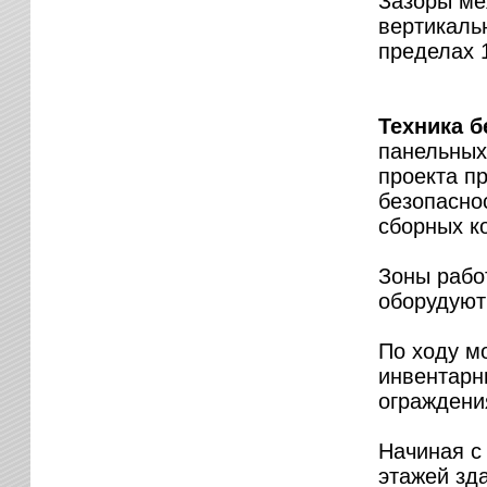
Зазоры ме
вертикаль
пределах 1
Техника б
панельных
проекта п
безопасно
сборных к
Зоны рабо
оборудуют
По ходу м
инвентарн
ограждени
Начиная с
этажей зд