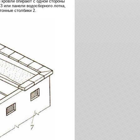
 кровли опирают с одной стороны
 3 или панели водосборного лотка,
тонные столбики 2.