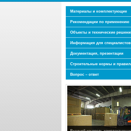
Материалы и комплектующие
Рекомендации по применению
Объекты и технические решени
Информация для специалистов
Документация, презентации
Строительные нормы и правил
Вопрос – ответ
Входной контроль комплектующи