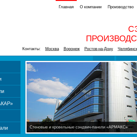
Главная
О компании
Производство
С
ПРОИЗВОДС
Контакты:
Москва
Воронеж
Ростов-на-Дону
Челябинс
и
ли
АКАР»
Стеновые и кровельные сэндвич-панели «АРМАКС»
али