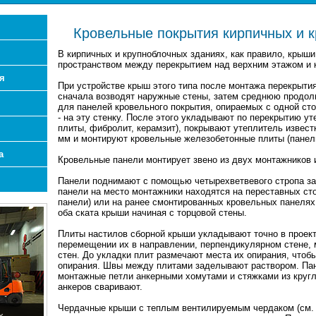
Кровельные покрытия кирпичных и 
В кирпичных и крупноблочных зданиях, как правило, крыши 
пространством между перекрытием над верхним этажом и 
я
При устройстве крыш этого типа после монтажа перекрыти
сначала возводят наружные стены, затем среднюю продол
для панелей кровельного покрытия, опираемых с одной сто
- на эту стенку. После этого укладывают по перекрытию у
плиты, фибролит, керамзит), покрывают утеплитель извест
мм и монтируют кровельные железобетонные плиты (панели
а
Кровельные панели монтирует звено из двух монтажников 
Панели поднимают с помощью четырехветвевого стропа за
панели на место монтажники находятся на переставных сто
панели) или на ранее смонтированных кровельных панелях
оба ската крыши начиная с торцовой стены.
Плиты настилов сборной крыши укладывают точно в проектн
перемещении их в направлении, перпендикулярном стене,
стен. До укладки плит размечают места их опирания, чтоб
опирания. Швы между плитами заделывают раствором. Пане
монтажные петли анкерными хомутами и стяжками из кругл
анкеров сваривают.
Чердачные крыши с теплым вентилируемым чердаком (см. 
х