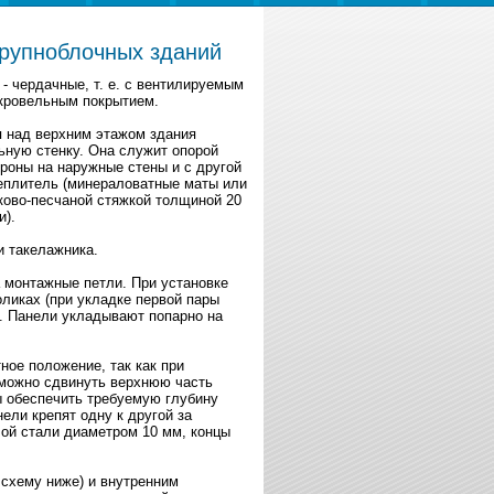
крупноблочных зданий
- чердачные, т. е. с вентилируемым
кровельным покрытием.
я над верхним этажом здания
ьную стенку. Она служит опорой
роны на наружные стены и с другой
теплитель (минераловатные маты или
ково-песчаной стяжкой толщиной 20
).
и такелажника.
 монтажные петли. При установке
ликах (при укладке первой пары
. Панели укладывают попарно на
ое положение, так как при
 можно сдвинуть верхнюю часть
ы обеспечить требуемую глубину
ли крепят одну к другой за
ой стали диаметром 10 мм, концы
схему ниже) и внутренним