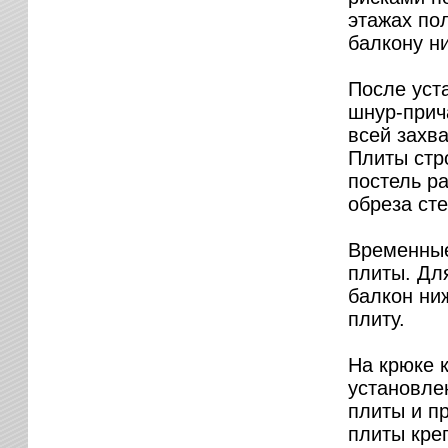
этажах по
балкону н
После уст
шнур-прич
всей захв
Плиты стр
постель ра
обреза ст
Временные
плиты. Для
балкон ни
плиту.
На крюке 
установле
плиты и п
плиты кре