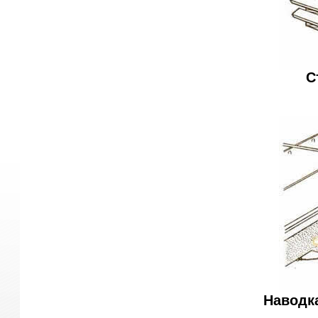
С
Наводк