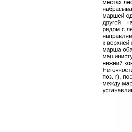
местах ле
набрасыва
маршей од
другой - 
рядом с л
направляе
к верхней 
марша оба
машинисту
нижний кон
Неточност
поз. г), п
между мар
устанавли