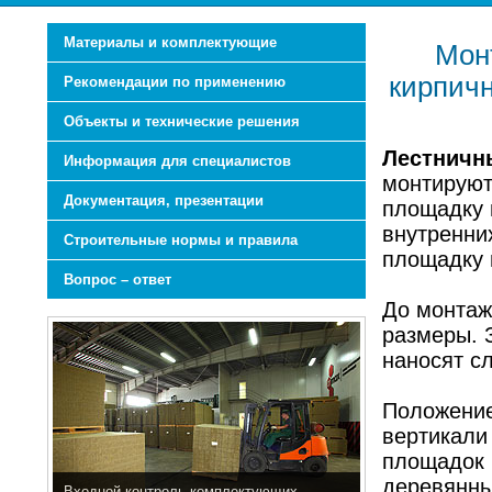
Материалы и комплектующие
Мон
кирпичн
Рекомендации по применению
Объекты и технические решения
Лестничн
Информация для специалистов
монтируют
Документация, презентации
площадку 
внутренних
Строительные нормы и правила
площадку 
Вопрос – ответ
До монтаж
размеры. 
наносят с
Положение
вертикали
площадок в
деревянны
Входной контроль комплектующих