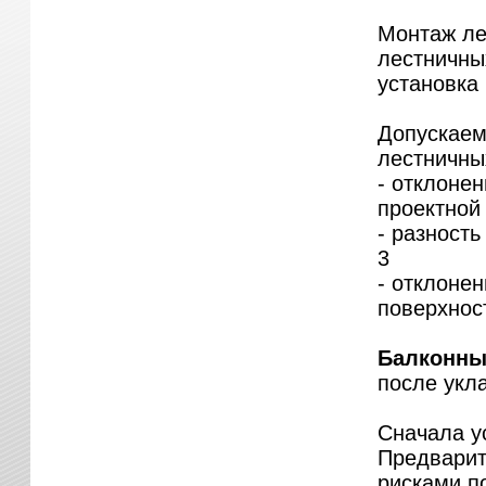
Монтаж ле
лестничных
установка
Допускаем
лестничны
- отклоне
проектной .
- разность
3
- отклоне
поверхност
Балконны
после укл
Сначала у
Предварит
рисками п