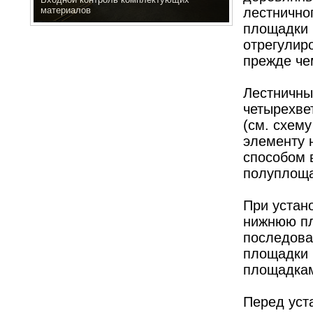
материалов
лестнично
площадки 
отрегулир
прежде че
Лестничны
четырехве
(см. схем
элементу 
способом 
полуплощ
При устан
нижнюю пл
последова
площадки 
площадка
Перед уст