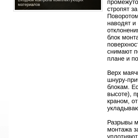
промежуто
материалов
стропят з
Поворотом
наводят и
отклонени
блок монт
поверхнос
снимают п
плане и по
Верх маяч
шнуру-при
блокам. Е
высоте), 
краном, о
укладываю
Разрывы м
монтажа з
уплотняют