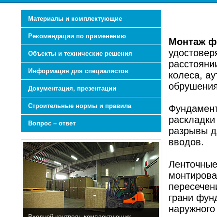
Материалы и комплектующие
Рекомендации по применению
Монтаж ф
удостовер
Объекты и технические решения
расстоянии
Информация для специалистов
колеса, а
обрушения
Документация, презентации
Строительные нормы и правила
Фундамент
раскладки 
Вопрос – ответ
разрывы д
вводов.
Ленточные
монтироват
пересечени
грани фун
наружного
Входной контроль комплектующих