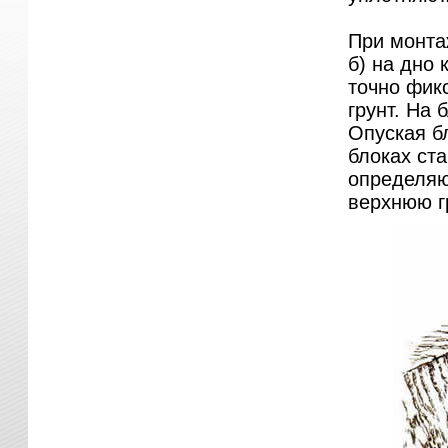
При монта
б) на дно
точно фик
грунт. На 
Опуская б
блоках ст
определяю
верхнюю г