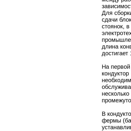
зависимос
Для сборки
сдачи блок
стоянок, в
электроте
промышленн
длина кон
достигает 
На первой
кондуктор
необходим
обслужива
несколько
промежуто
В кондукт
фермы (ба
устанавли