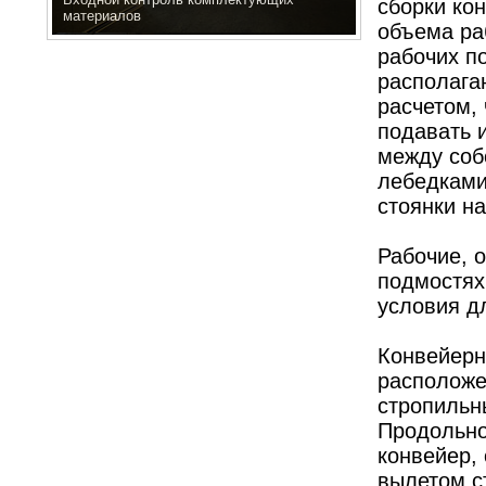
сборки кон
материалов
объема ра
рабочих п
располага
расчетом,
подавать 
между соб
лебедками
стоянки на
Рабочие, 
подмостях
условия д
Конвейерн
расположе
стропильн
Продольно
конвейер,
вылетом с