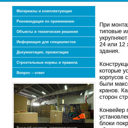
Материалы и комплектующие
Рекомендации по применению
При монта
типовые и
Объекты и технические решения
укрупняют
Информация для специалистов
24 или 12 
здания.
Документация, презентации
Строительные нормы и правила
Конструкц
которые у
Вопрос – ответ
корпусов 
были макс
кранов. К
сторон ст
Конвейер 
установле
блоки покр
Входной контроль комплектующих