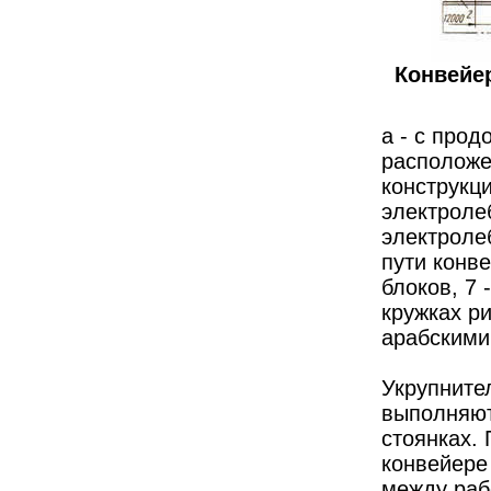
Конвейе
а - с про
расположе
конструкци
электроле
электроле
пути конве
блоков, 7 
кружках р
арабскими
Укрупните
выполняют
стоянках.
конвейере
между рабо