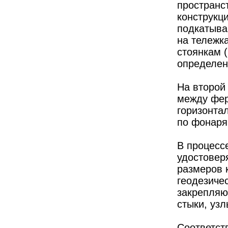
пространс
конструкц
подкатыва
на тележк
стоянкам 
определен
На второй
между фер
горизонта
по фонаря
В процесс
удостовер
размеров 
геодезиче
закрепляю
стыки, узл
Соответст