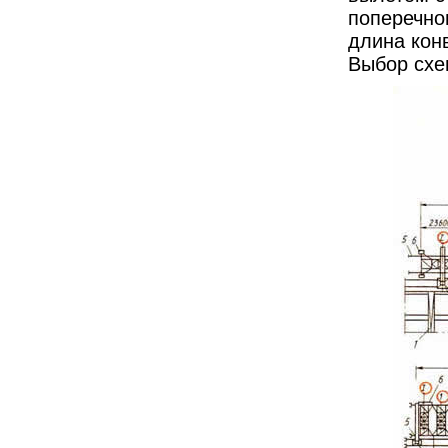
поперечном
длина кон
Выбор схе