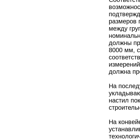
возможнос
подтвержд
размеров 
между гру
номинальн
должны п
8000 мм, 
соответст
измерений
должна пр
На послед
укладываю
настил по
строитель
На конвей
устанавли
технологи