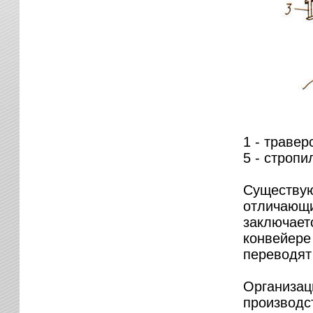
1 - травер
5 - строп
Существую
отличающи
заключаетс
конвейере
переводят
Организац
производс