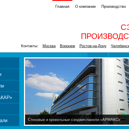
Главная
О компании
Производство
С
ПРОИЗВОДС
Контакты:
Москва
Воронеж
Ростов-на-Дону
Челябинс
и
ли
АКАР»
Стеновые и кровельные сэндвич-панели «АРМАКС»
али