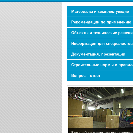
Материалы и комплектующие
Рекомендации по применению
Объекты и технические решени
Информация для специалистов
Документация, презентации
Строительные нормы и правил
Вопрос – ответ
Входной контроль комплектующи