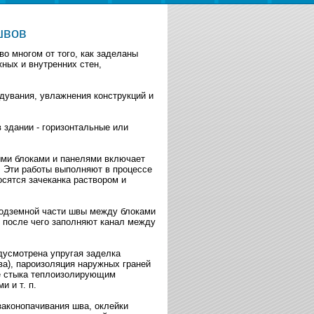
швов
во многом от того, как заделаны
ных и внутренних стен,
дувания, увлажнения конструкций и
 здании - горизонтальные или
ыми блоками и панелями включает
. Эти работы выполняют в процессе
сятся зачеканка раствором и
одземной части швы между блоками
 после чего заполняют канал между
дусмотрена упругая заделка
ва), пароизоляция наружных граней
ие стыка теплоизолирующим
 и т. п.
законопачивания шва, оклейки