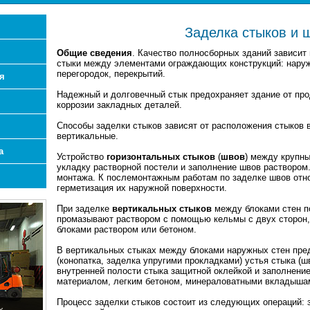
Заделка стыков и 
Общие сведения
. Качество полносборных зданий зависит 
стыки между элементами ограждающих конструкций: наруж
перегородок, перекрытий.
я
Надежный и долговечный стык предохраняет здание от про
коррозии закладных деталей.
Способы заделки стыков зависят от расположения стыков в
вертикальные.
а
Устройство
горизонтальных стыков
(
швов
) между крупн
укладку растворной постели и заполнение швов раствором
монтажа. К послемонтажным работам по заделке швов отно
герметизация их наружной поверхности.
При заделке
вертикальных стыков
между блоками стен п
промазывают раствором с помощью кельмы с двух сторон,
блоками раствором или бетоном.
В вертикальных стыках между блоками наружных стен пре
(конопатка, заделка упругими прокладками) устья стыка (ш
внутренней полости стыка защитной оклейкой и заполнен
материалом, легким бетоном, минераловатными вкладышами
Процесс заделки стыков состоит из следующих операций: 
х