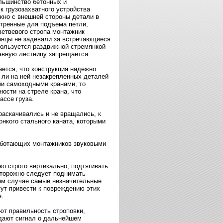
льшинство бетонных и
к грузозахватного устройства
жно с внешней стороны детали в
отренные для подъема петли,
ветвевого стропа монтажник
концы не задевали за встречающиеся
пользуется раздвижной стремянкой
авную лестницу запрещается.
ется, что конструкция надежно
т ли на ней незакрепленных деталей
ми самоходными кранами, то
ости на стреле крана, что
ссе груза.
раскачивались и не вращались, к
онкого стального каната, которыми
аботающих монтажников звуковыми
ко строго вертикально; подтягивать
сторожно следует поднимать
том случае самые незначительные
гут привести к повреждению этих
.
яют правильность строповки,
одают сигнал о дальнейшем