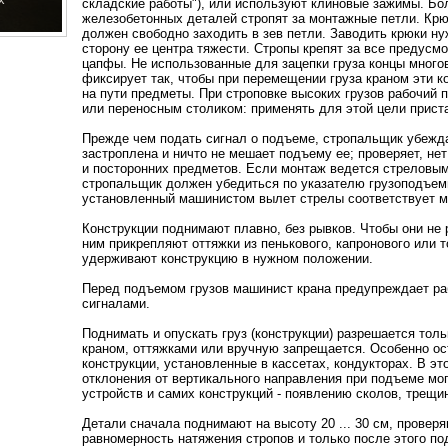
складские работы"), или используют клиновые зажимы. Бо
железобетонных деталей стропят за монтажные петли. Крю
должен свободно заходить в зев петли. Заводить крюки ну
сторону ее центра тяжести. Стропы крепят за все предусм
цапфы. Не использованные для зацепки груза концы много
фиксирует так, чтобы при перемещении груза краном эти 
на пути предметы. При строповке высоких грузов рабочий 
или переносным столиком: применять для этой цели прист
Прежде чем подать сигнал о подъеме, стропальщик убежда
застроплена и ничто не мешает подъему ее; проверяет, не
и посторонних предметов. Если монтаж ведется стреловы
стропальщик должен убедиться по указателю грузоподъемн
установленный машинистом вылет стрелы соответствует ма
Конструкции поднимают плавно, без рывков. Чтобы они не 
ним прикрепляют оттяжки из пенькового, капронового или т
удерживают конструкцию в нужном положении.
Перед подъемом грузов машинист крана предупреждает р
сигналами.
Поднимать и опускать груз (конструкции) разрешается толь
краном, оттяжками или вручную запрещается. Особенно о
конструкции, установленные в кассетах, кондукторах. В э
отклонения от вертикального направления при подъеме мо
устройств и самих конструкций - появлению сколов, трещин
Детали сначала поднимают на высоту 20 ... 30 см, провер
равномерность натяжения стропов и только после этого п