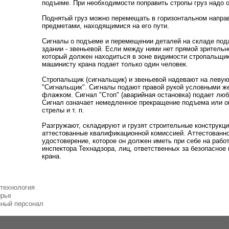
подъеме. При необходимости поправить стропы груз надо о
Поднятый груз можно перемещать в горизонтальном направ
предметами, находящимися на его пути.
Сигналы о подъеме и перемещении деталей на складе под
здании - звеньевой. Если между ними нет прямой зрительн
который должен находиться в зоне видимости стропальщик
машинисту крана подает только один человек.
Стропальщик (сигнальщик) и звеньевой надевают на левую
"Сигнальщик". Сигналы подают правой рукой условными ж
флажком. Сигнал "Стоп" (аварийная остановка) подает люб
Сигнал означает немедленное прекращение подъема или оп
стрелы и т. п.
Разгружают, складируют и грузят строительные конструкци
аттестованные квалификационной комиссией. Аттестованн
удостоверение, которое он должен иметь при себе на рабо
инспектора Технадзора, лиц, ответственных за безопасное
крана.
 технология
ырье
нный персонал