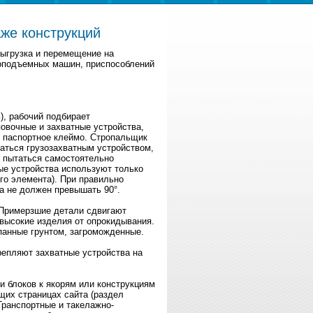
же конструкций
выгрузка и перемещение на
зоподъемных машин, приспособлений
), рабочий подбирает
повочные и захватные устройства,
т паспортное клеймо. Стропальщик
аться грузозахватным устройством,
е пытаться самостоятельно
ые устройства используют только
го элемента). При правильно
а не должен превышать 90
°
.
 Примерзшие детали сдвигают
высокие изделия от опрокидывания.
панные грунтом, загроможденные.
репляют захватные устройства на
и блоков к якорям или конструкциям
щих страницах сайта (раздел
ранспортные и такелажно-