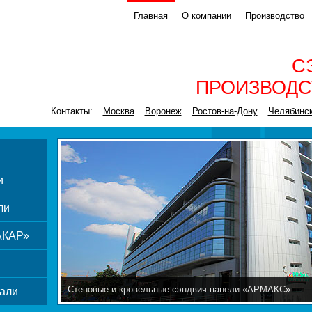
Главная
О компании
Производство
С
ПРОИЗВОДС
Контакты:
Москва
Воронеж
Ростов-на-Дону
Челябинс
и
ли
АКАР»
Стеновые и кровельные сэндвич-панели «АРМАКС»
али