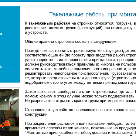
Такелажные работы при монта
К
такелажным работам
на стройках относятся: погрузка, 
расстояние тяжелых грузов (конструкций) при помощи гру
и устройств.
я
Общие правила строповки состоят в следующем:
Прежде чем застропить строительную конструкцию (деталь
соответствующие ей (по проекту производства работ) стро
удостоверяется в их исправности и пригодности, проверяе
должен руководствоваться правилам и: никогда не пользов
а
если есть хоть малейшее сомнение в его исправности, и н
ремонтировать неисправное приспособления. Грузозахватн
те, которые предназначены для данного груза (строительно
подобранном стропе угол между ветвями при подъеме груз
Затем выясняют, свободно ли стоит строительная деталь.
ломом; краном в этом случае можно только поддерживать 
Не разрешается отрывать краном грузы при мерзшие, засы
Строповочные устройства навешивают на крюк крана и зак
конструкции.
При закреплении расчалок и вант канатами лебедок, талей 
применяют способы вязки канатов, показанные на предыду
"Монтажные приспособления, оборудование и механизмы. Т
х