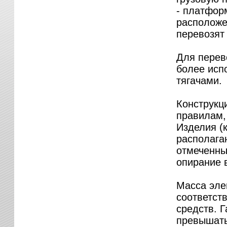
- платфор
расположен
перевозят
Для перево
более исп
тягачами.
Конструкц
правилам,
Изделия (
располагаю
отмеченны
опирание 
Масса эле
соответст
средств. 
превышать