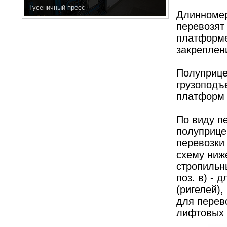
Гусеничный пресс
Длинномер
перевозят
платформе
закреплен
Полуприце
грузоподъе
платформ 2
По виду п
полуприцеп
перевозки
схему ниже
стропильн
поз. в) - 
(ригелей),
для перев
лифтовых 