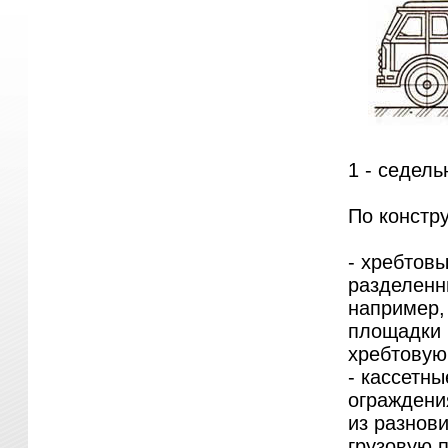
1 - седель
По констр
- хребтов
разделенн
например,
площадки 
хребтовую
- кассетн
ограждени
из разнов
грузовую 