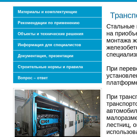
Материалы и комплектующие
Трансп
Рекомендации по применению
Стальные 
на приобъ
Объекты и технические решения
монтажа ж
Информация для специалистов
железобет
специализ
Документация, презентации
Строительные нормы и правила
При перев
установле
Вопрос – ответ
платформе,
При транс
транспорт
автомобил
малоразме
лестниц, 
использов