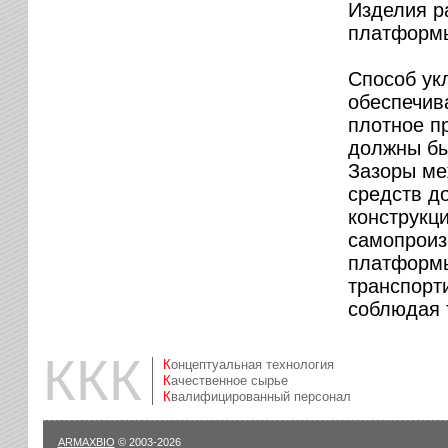
Изделия р
платформ
Способ ук
обеспечив
плотное п
должны быт
Зазоры ме
средств до
конструкц
самопроиз
платформы
транспорт
соблюдая 
ККК
Концептуальная технология
Качественное сырье
Квалифицированный персонал
ARMAXBIO
© 2003-2026