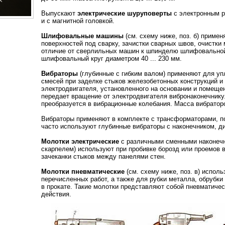
Выпускают
электрические шуруповерты
с электронным р
и с магнитной головкой.
Шлифовальные машины
(см. схему ниже, поз. б) приме
поверхностей под сварку, зачистки сварных швов, очистки 
отличие от сверлильных машин к шпинделю шлифовальной
шлифовальный круг диаметром 40 ... 230 мм.
Вибраторы
(глубинные с гибким валом) применяют для уп
смесей при заделке стыков железобетонных конструкций и 
электродвигателя, установленного на основании и помещен
передает вращение от электродвигателя вибронаконечнику
преобразуется в вибрационные колебания. Масса вибраторов 
Вибраторы применяют в комплекте с трансформаторами, 
часто используют глубинные вибраторы с наконечником, диа
Молотки электрические
с различными сменными наконечни
скарпелем) используют при пробивке борозд или проемов в
зачеканки стыков между панелями стен.
Молотки пневматические
(см. схему ниже, поз. в) испол
перечисленных работ, а также для рубки металла, обрубки 
в прокате. Такие молотки представляют собой пневматич
действия.