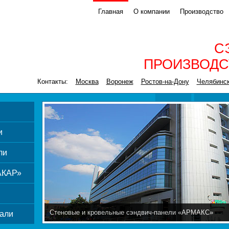
Главная
О компании
Производство
С
ПРОИЗВОДС
Контакты:
Москва
Воронеж
Ростов-на-Дону
Челябинс
и
ли
АКАР»
Стеновые и кровельные сэндвич-панели «АРМАКС»
али