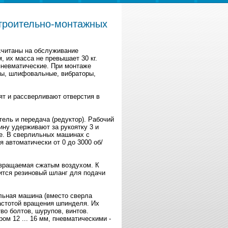
троительно-монтажных
считаны на обслуживание
, их масса не превышает 30 кг.
пневматические. При монтаже
ты, шлифовальные, вибраторы,
лят и рассверливают отверстия в
ель и передача (редуктор). Рабочий
ину удерживают за рукоятку 3 и
е. В сверлильных машинах с
 автоматически от 0 до 3000 об/
вращаемая сжатым воздухом. К
ится резиновый шланг для подачи
льная машина (вместо сверла
астотой вращения шпинделя. Их
во болтов, шурупов, винтов.
м 12 ... 16 мм, пневматическими -