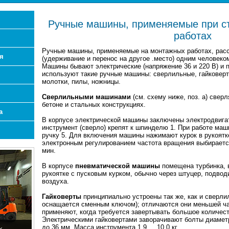
Ручные машины, применяемые при с
работах
Ручные машины, применяемые на монтажных работах, рас
я
(удерживание и перенос на другое .место) одним человеком
Машины бывают электрические (напряжение 36 и 220 В) и 
используют такие ручные машины: сверлильные, гайковер
молотки, пилы, ножницы.
Сверлильными машинами
(см. схему ниже, поз. а) свер
бетоне и стальных конструкциях.
а
В корпусе электрической машины заключены электродвигат
инструмент (сверло) крепят к шпинделю 1. При работе маш
ручку 5. Для включения машины нажимают курок в рукоятк
электронным регулированием частота вращения выбирается
мин.
В корпусе
пневматической машины
помещена турбинка, 
рукоятке с пусковым курком, обычно через штуцер, подвод
воздуха.
Гайковерты
принципиально устроены так же, как и сверли
оснащается сменным ключом); отличаются они меньшей ч
применяют, когда требуется завертывать большое количест
Электрическими гайковертами заворачивают болты диаметро
до 36 мм. Масса инструмента 1,9 ... 10,0 кг.
х