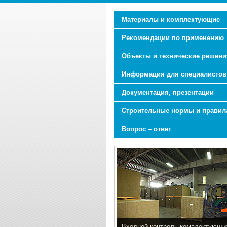
Материалы и комплектующие
Рекомендации по применению
Объекты и технические решени
Информация для специалистов
Документация, презентации
Строительные нормы и правил
Вопрос – ответ
Входной контроль комплектующи