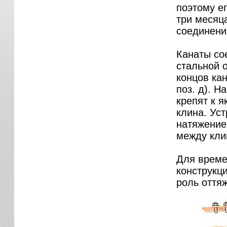
поэтому е
три месяц
соединени
Канаты сое
стальной 
концов ка
поз. д). Н
крепят к 
клина. Ус
натяжение
между кли
Для време
конструкц
роль оттяж