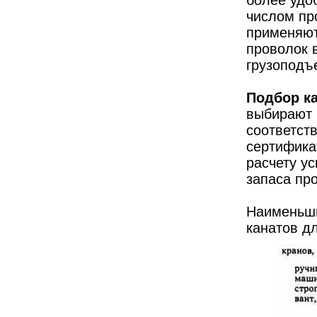
числом пр
применяют
проволок в
грузоподъ
Подбор к
выбирают 
соответст
сертифика
расчету у
запаса пр
Наименьши
канатов д