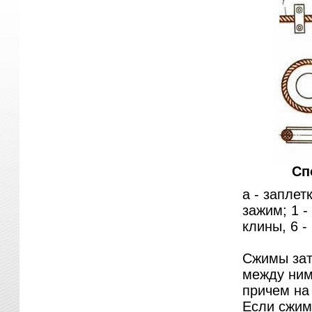
Сп
а - заплет
зажим; 1 - 
клины, 6 -
Сжимы зат
между ним
причем на
Если сжим