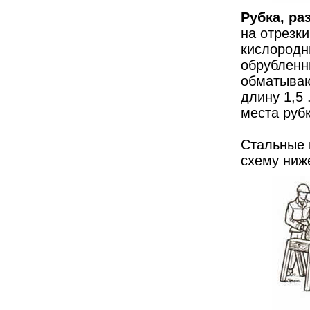
Рубка, ра
на отрезк
кислородн
обрубленн
обматываю
длину 1,5 
места рубк
Стальные 
схему ниж