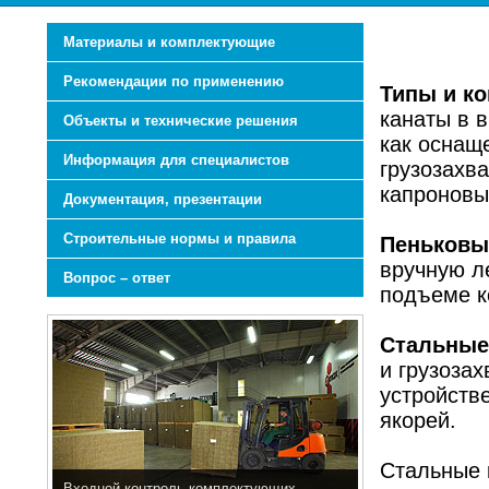
Материалы и комплектующие
Рекомендации по применению
Типы и ко
канаты в 
Объекты и технические решения
как оснащ
Информация для специалистов
грузозахв
капроновы
Документация, презентации
Строительные нормы и правила
Пеньковы
вручную ле
Вопрос – ответ
подъеме к
Стальные
и грузоза
устройств
якорей.
Стальные 
Входной контроль комплектующих