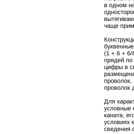
в одном на
односторон
вытягиваю
чаще прим
Конструкц
буквенные
(1 + 6 + 6
прядей по 
цифры в с
размещена
проволок, 
проволок д
Для харак
условные 
каната, ег
условиях е
сведения 