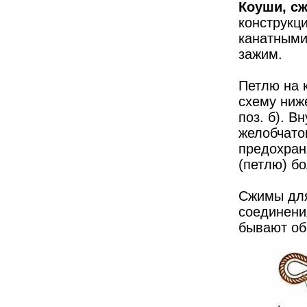
Коуши, с
конструкц
канатными
зажим.
Петлю на 
схему ниже
поз. б). В
желобчато
предохраня
(петлю) б
Сжимы для
соединения
бывают об