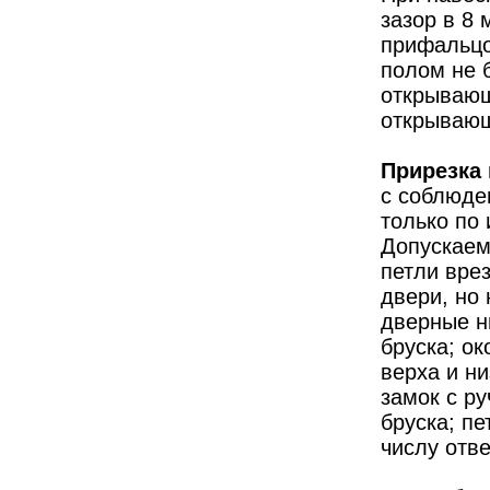
зазор в 8 
прифальцо
полом не б
открывающ
открывающ
Прирезка
с соблюде
только по
Допускаем
петли вре
двери, но 
дверные н
бруска; ок
верха и н
замок с р
бруска; п
числу отве