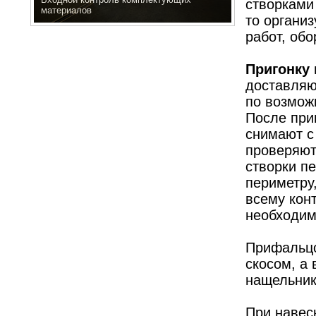
створками
материалов
то органи
работ, об
Пригонку 
доставляю
по возможн
После при
снимают с 
проверяют
створки п
периметру,
всему конт
необходим
Прифальцо
скосом, а
нащельник
При навес