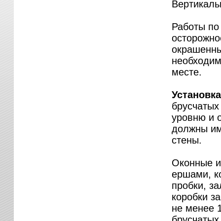
Вертикаль
Работы по
осторожно
окрашенны
необходим
месте.
Установк
брусчатых
уровню и о
должны им
стены.
Оконные и
ершами, к
пробки, з
коробки з
не менее 
брусчатых