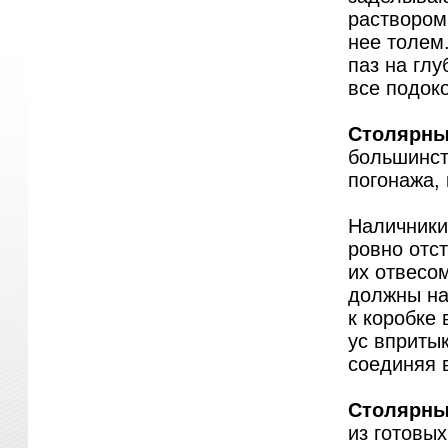
раствором
нее толем.
паз на гл
все подок
Столярны
большинст
погонажа, 
Наличники
ровно отст
их отвесо
должны на
к коробке 
ус впритык
соединяя в
Столярны
из готовы