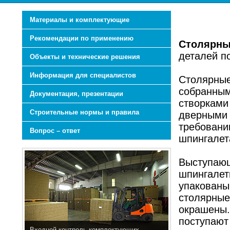
Материалы и комплектующие
Рекомендации по применению
Столярны
деталей п
Объекты и технические решения
Информация для специалистов
Столярные
собранным
Документация, презентации
створками
Строительные нормы и правила
дверными 
требовани
Вопрос – ответ
шпингалет
Выступающ
шпингалет
упакованы 
столярные
окрашены.
поступают
Входной контроль комплектующих