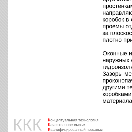
простенкам
направляю
коробок в
проемы от
за плоско
плотно пр
Оконные и
наружных 
гидроизол
Зазоры ме
проконопа
другими т
коробками
материала
ККК
Концептуальная технология
Качественное сырье
Квалифицированный персонал