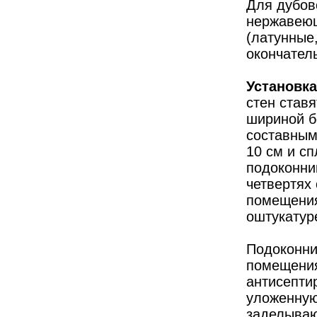
Для дубов
нержавеющ
(латунные,
окончатель
Установк
стен став
шириной б
составным
10 см и с
подоконни
четвертях
помещения
оштукатур
Подоконни
помещения
антисепти
уложенную
заделываю