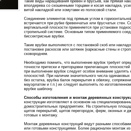
Такие виды наращивания бревен и брусьев, как прямая на
вполдерева со скошенными торцами и косая накладка, ус
витой накладкой или хомутами из полосовой стали.
Соединение элементов под прямым углом в горизонтальной
встречается при рубке бревенчатых или брусчатых стен. С
вертикальной плоскости применяется при установке подкос
стропильной системе. Основным типом применяемого соед
биссектрисные врубки.
Такие врубки выполняются с постановкой скоб или накладо
постановке раскосов или затяжек (каркасные стены и стро
сковороднем.
Необходимо помнить, что выполнение врубок требует опре
точности притески и приторцовки прилегающих плоскосте
при выполнении врубок следует особое внимание уделять 
плоскостей. При наличии значительного числа одинаковых 
без остатка, врубка балок перекрытия в обвязку, сопряжен
мауэрлатом и т.п.) их следует выполнять по изготовленно
врубке шаблону.
Способы изготовления и монтаж деревянных конструк
конструкции изготовляют в основном на специализирован
домостроительных предприятиях. На строительную площадк
щитов перекрытий, щитов перегородок, ферм, оконных и дв
готовых к монтажу.
Монтаж деревянных конструкций ведут разными способами
или готовыми конструкциями. Более рационален монтаж из 