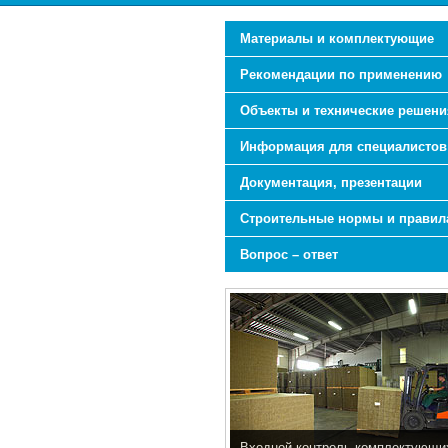
Материалы и комплектующие
Рекомендации по применению
Объекты и технические решени
Информация для специалистов
Документация, презентации
Строительные нормы и правил
Вопрос – ответ
Входной контроль комплектующи