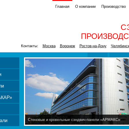
Главная
О компании
Производство
С
ПРОИЗВОДС
Контакты:
Москва
Воронеж
Ростов-на-Дону
Челябинс
и
ли
АКАР»
Стеновые и кровельные сэндвич-панели «АРМАКС»
али