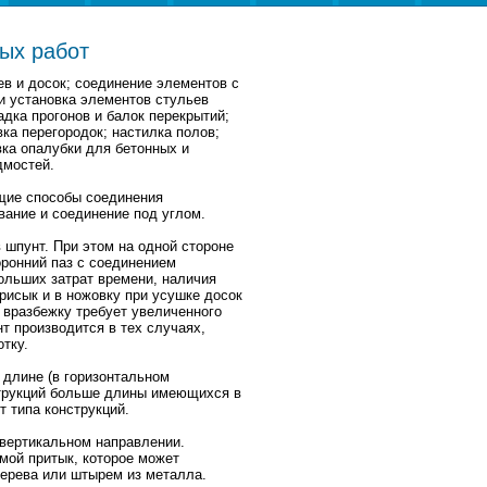
ых работ
ев и досок; соединение элементов с
 и установка элементов стульев
адка прогонов и балок перекрытий;
вка перегородок; настилка полов;
вка опалубки для бетонных и
дмостей.
щие способы соединения
ание и соединение под углом.
 шпунт. При этом на одной стороне
оронний паз с соединением
ольших затрат времени, наличия
рисык и в ножовку при усушке досок
вразбежку требует увеличенного
т производится в тех случаях,
тку.
 длине (в горизонтальном
струкций больше длины имеющихся в
 типа конструкций.
 вертикальном направлении.
мой притык, которое может
ерева или штырем из металла.