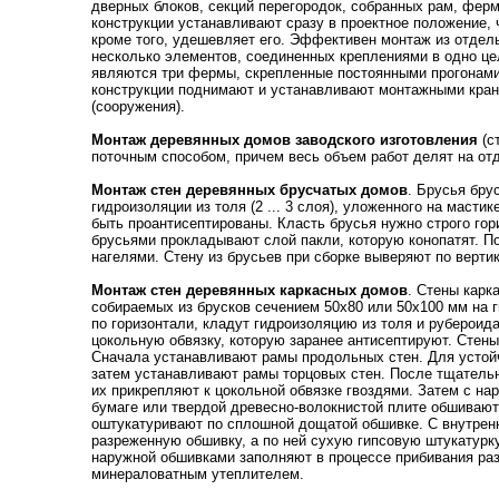
дверных блоков, секций перегородок, собранных рам, фер
конструкции устанавливают сразу в проектное положение, 
кроме того, удешевляет его. Эффективен монтаж из отдел
несколько элементов, соединенных креплениями в одно це
являются три фермы, скрепленные постоянными прогонами,
конструкции поднимают и устанавливают монтажными крана
(сооружения).
Монтаж деревянных домов заводского изготовления
(с
поточным способом, причем весь объем работ делят на от
Монтаж стен деревянных брусчатых домов
. Брусья бру
гидроизоляции из толя (2 ... 3 слоя), уложенного на маст
быть проантисептированы. Класть брусья нужно строго гор
брусьями прокладывают слой пакли, которую конопатят. П
нагелями. Стену из брусьев при сборке выверяют по верти
Монтаж стен деревянных каркасных домов
. Стены карк
собираемых из брусков сечением 50х80 или 50x100 мм на 
по горизонтали, кладут гидроизоляцию из толя и руберои
цокольную обвязку, которую заранее антисептируют. Стен
Сначала устанавливают рамы продольных стен. Для устой
затем устанавливают рамы торцовых стен. После тщатель
их прикрепляют к цокольной обвязке гвоздями. Затем с на
бумаге или твердой древесно-волокнистой плите обшивают
оштукатуривают по сплошной дощатой обшивке. С внутрен
разреженную обшивку, а по ней сухую гипсовую штукатурк
наружной обшивками заполняют в процессе прибивания ра
минераловатным утеплителем.