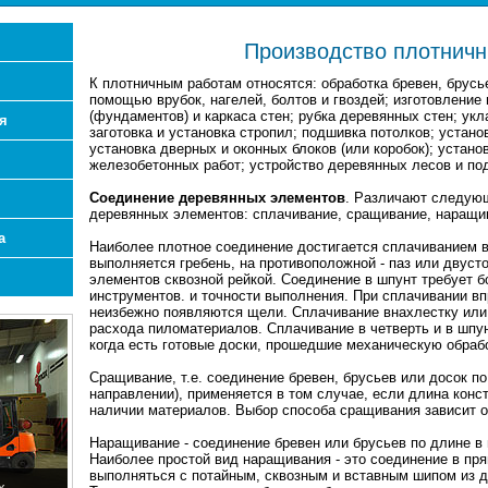
Производство плотничн
К плотничным работам относятся: обработка бревен, брусь
помощью врубок, нагелей, болтов и гвоздей; изготовление
(фундаментов) и каркаса стен; рубка деревянных стен; укл
я
заготовка и установка стропил; подшивка потолков; устано
установка дверных и оконных блоков (или коробок); устано
железобетонных работ; устройство деревянных лесов и по
Соединение деревянных элементов
. Различают следую
деревянных элементов: сплачивание, сращивание, наращив
а
Наиболее плотное соединение достигается сплачиванием в
выполняется гребень, на противоположной - паз или двуст
элементов сквозной рейкой. Соединение в шпунт требует б
инструментов. и точности выполнения. При сплачивании вп
неизбежно появляются щели. Сплачивание внахлестку или 
расхода пиломатериалов. Сплачивание в четверть и в шпун
когда есть готовые доски, прошедшие механическую обрабо
Сращивание, т.е. соединение бревен, брусьев или досок по
направлении), применяется в том случае, если длина кон
наличии материалов. Выбор способа сращивания зависит от
Наращивание - соединение бревен или брусьев по длине в
Наиболее простой вид наращивания - это соединение в пря
выполняться с потайным, сквозным и вставным шипом из д
х