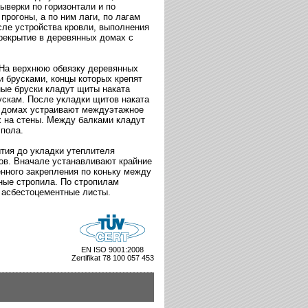
ыверки по горизонтали и по
прогоны, а по ним лаги, по лагам
ле устройства кровли, выполнения
ерекрытие в деревянных домах с
 На верхнюю обвязку деревянных
 брусками, концы которых крепят
ые бруски кладут щиты наката
рускам. После укладки щитов наката
ых домах устраивают междуэтажное
х на стены. Между балками кладут
 пола.
ытия до укладки утеплителя
сов. Вначале устанавливают крайние
нного закрепления по коньку между
ные стропила. По стропилам
е асбестоцементные листы.
EN ISO 9001:2008
Zertifikat 78 100 057 453