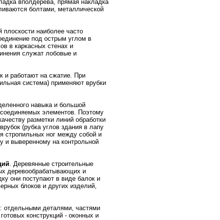
кладка вполдерева, прямая накладка
иливаются болтами, металлической
 плоскости наиболее часто
оединение под острым углом в
ов в каркасных стенах и
инения служат лобовые и
к и работают на сжатие. При
пильная система) применяют врубки
деленного навыка и большой
й соединяемых элементов. Поэтому
качеству разметки линий обработки
врубок (рубка углов здания в лапу
ия стропильных ног между собой и
му и выверенному на контрольной
ций
. Деревянные строительные
ных деревообрабатывающих и
у они поступают в виде балок и
ерных блоков и других изделий,
: отдельными деталями, частями
готовых конструкций - оконных и