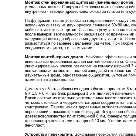
Монтаж стен деревянных щитовых
(панельных
)
домов
.
утепленных щитов. С наружной стороны щиты (панели) обш
внутренней - твердой древесноволокнистой плитой или сух
На фундамент после устройства гидроизоляции кладут слой
цокольную обвязку из двух брусков сечением 50х80 мм, с
собирают из готовых щитов. Сначала в углу устанавливаю
после выверки вертикальности расшивают их временными 
следующие щиты до образования другого угла и т.д. Посл
разместиться по заранее сделанной разметке. При сборке
соединением щитов, т.е. за стыками.
Монтаж контейнерных домов
. Наиболее эффективны и э
инвентарные деревянные здания контейнерного типа. Они 
унифицированных блоков размером на комнату шириной 3 м,
поставляемых на место с полной заводской готовностью. И
двухэтажные дома, одноэтажные общежития, бытовые пом
административные здания.
Дома могут быть собраны из одного блока с пролетом 6 м, и
6 + 1,5 + 6 м, где блок размером 1,5 м является панельной
Блоки состоят из отдельно изготовленных шести плоских т
четырех стеновых и чердачной, которые соединяются в д
конструкцию. Панели имеют деревянные антисептированны
пересечений с помощью клея и гвоздей. Внутренняя обшив
древесноволокнистых плит толщиной 8 мм, фанеры толщино
древесностружечных плит толщиной 13 мм. Утеплителем м
пенопласт.
Устройство перекрытий
. Цокольные перекрытия устраива