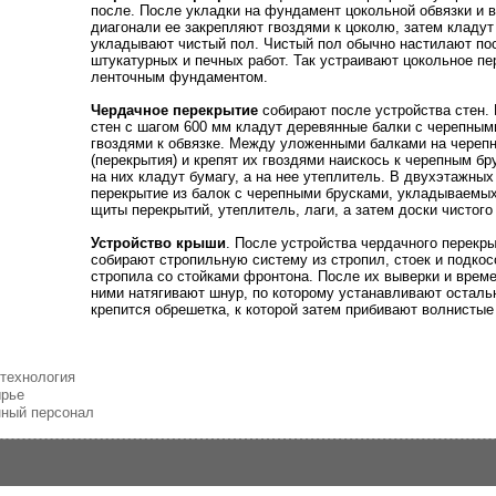
после. После укладки на фундамент цокольной обвязки и в
диагонали ее закрепляют гвоздями к цоколю, затем кладут 
укладывают чистый пол. Чистый пол обычно настилают пос
штукатурных и печных работ. Так устраивают цокольное п
ленточным фундаментом.
Чердачное перекрытие
собирают после устройства стен.
стен с шагом 600 мм кладут деревянные балки с черепными
гвоздями к обвязке. Между уложенными балками на черепн
(перекрытия) и крепят их гвоздями наискось к черепным б
на них кладут бумагу, а на нее утеплитель. В двухэтажн
перекрытие из балок с черепными брусками, укладываемы
щиты перекрытий, утеплитель, лаги, а затем доски чистого
Устройство крыши
. После устройства чердачного перекр
собирают стропильную систему из стропил, стоек и подко
стропила со стойками фронтона. После их выверки и време
ними натягивают шнур, по которому устанавливают осталь
крепится обрешетка, к которой затем прибивают волнисты
 технология
ырье
нный персонал