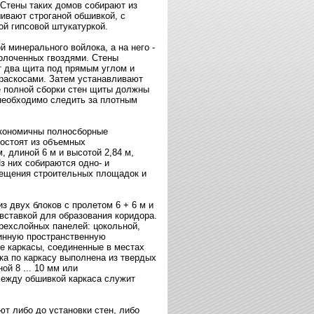
 Стены таких домов собирают из
ивают строганой обшивкой, с
ой гипсовой штукатуркой.
 минерального войлока, а на него -
колоченных гвоздями. Стены
т два щита под прямым углом и
раскосами. Затем устанавливают
е полной сборки стен щиты должны
 необходимо следить за плотным
кономичны полносборные
состоят из объемных
 длиной 6 м и высотой 2,84 м,
з них собираются одно- и
ещения строительных площадок и
з двух блоков с пролетом 6 + 6 м и
 вставкой для образования коридора.
рехслойных панелей: цокольной,
линную пространственную
е каркасы, соединенные в местах
ка по каркасу выполнена из твердых
й 8 ... 10 мм или
ежду обшивкой каркаса служит
ют либо до установки стен, либо