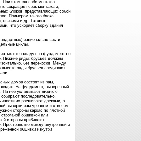
м. При этом способе монтажа
что сокращает срок монтажа и,
ьных блоков, представляющих собой
лое. Примером такого блока
 связями и др. Готовые
ми, что ускоряет сборку здания
тандартных) рационально вести
дельные циклы.
счатых стен кладут на фундамент по
ике. Нижние ряды: брусьев должны
изонтально, без перекосов. Между
о высоте ряды брусьев соединяют
кали.
асных домов состоят из рам,
гвоздях. На фундамент, выверенный
да. На нее укладывают нижнюю
ы собирают последовательно.
чивости их расшивают досками, а
ной выверки рам уровнем и отвесом
ружной стороны каркас по плотной
 строганой обшивкой или
ней стороны прибивают
у. Пространство между внутренней и
зреженной обшивки изнутри