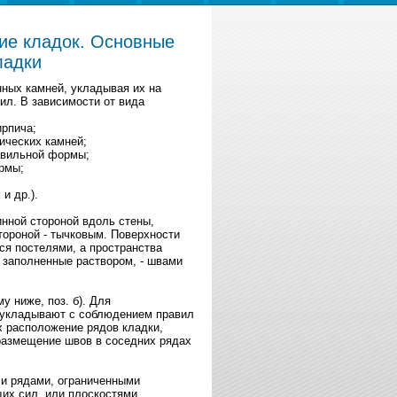
ие кладок. Основные
ладки
нных камней, укладывая их на
л. В зависимости от вида
ирпича;
ических камней;
авильной формы;
рмы;
и др.).
инной стороной вдоль стены,
тороной - тычковым. Поверхности
я постелями, а пространства
 заполненные раствором, - швами
у ниже, поз. б). Для
 укладывают с соблюдением правил
их расположение рядов кладки,
 размещение швов в соседних рядах
ли рядами, ограниченными
х сил, или плоскостями,