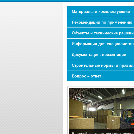
Материалы и комплектующие
Рекомендации по применению
Объекты и технические решени
Информация для специалистов
Документация, презентации
Строительные нормы и правил
Вопрос – ответ
Входной контроль комплектующи