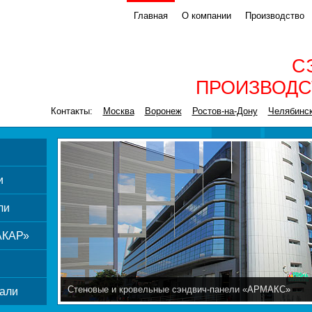
Главная
О компании
Производство
С
ПРОИЗВОДС
Контакты:
Москва
Воронеж
Ростов-на-Дону
Челябинс
и
ли
АКАР»
Стеновые и кровельные сэндвич-панели «АРМАКС»
али