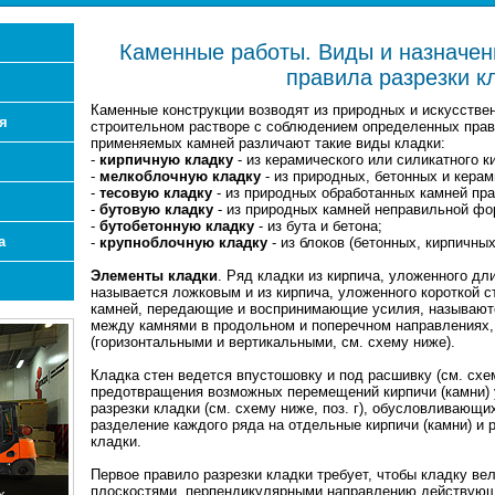
Каменные работы. Виды и назначен
правила разрезки к
Каменные конструкции возводят из природных и искусстве
я
строительном растворе с соблюдением определенных прави
применяемых камней различают такие виды кладки:
-
кирпичную кладку
- из керамического или силикатного к
-
мелкоблочную кладку
- из природных, бетонных и керам
-
тесовую кладку
- из природных обработанных камней пр
-
бутовую кладку
- из природных камней неправильной фо
-
бутобетонную кладку
- из бута и бетона;
а
-
крупноблочную кладку
- из блоков (бетонных, кирпичных 
Элементы кладки
. Ряд кладки из кирпича, уложенного дл
называется ложковым и из кирпича, уложенного короткой с
камней, передающие и воспринимающие усилия, называютс
между камнями в продольном и поперечном направлениях,
(горизонтальными и вертикальными, см. схему ниже).
Кладка стен ведется впустошовку и под расшивку (см. схем
предотвращения возможных перемещений кирпичи (камни)
разрезки кладки (см. схему ниже, поз. г), обусловливающ
разделение каждого ряда на отдельные кирпичи (камни) и
кладки.
Первое правило разрезки кладки требует, чтобы кладку ве
плоскостями, перпендикулярными направлению действующи
х