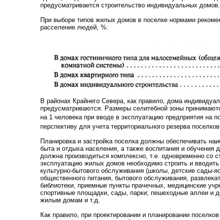
предусматривается строительство индивидуальных домов.
При выборе типов жилых домов в поселке нормами реком
расселение людей, %:
В районах Крайнего Севера, как правило, дома индивидуал
предусматриваются. Размеры селитебной зоны принимают
на 1 человека при вводе в эксплуатацию предприятия на 
перспективу для учета территориального резерва поселков
Планировка и застройка поселка должны обеспечивать наи
быта и отдыха населения, а также воспитания и обучения д
должна производиться комплексно, т.е. одновременно со с
эксплуатацию жилых домов необходимо строить и вводить
культурно-бытового обслуживания (школы, детские сады-яс
общественного питания, бытового обслуживания, развлека
библиотеки, приемные пункты прачечных, медицинские учре
спортивные площадки, сады, парки; пешеходные аллеи и д
жилым домам и т.д.
Как правило, при проектировании и планировании поселков