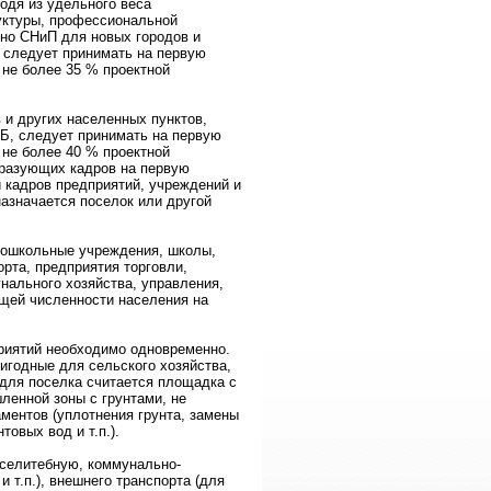
дя из удельного веса
уктуры, профессиональной
сно СНиП для новых городов и
 следует принимать на первую
 не более 35 % проектной
и других населенных пунктов,
Б, следует принимать на первую
 не более 40 % проектной
разующих кадров на первую
 кадров предприятий, учреждений и
азначается поселок или другой
дошкольные учреждения, школы,
рта, предприятия торговли,
нального хозяйства, управления,
щей численности населения на
риятий необходимо одновременно.
игодные для сельского хозяйства,
 для поселка считается площадка с
енной зоны с грунтами, не
ентов (уплотнения грунта, замены
овых вод и т.п.).
 селитебную, коммунально-
 т.п.), внешнего транспорта (для