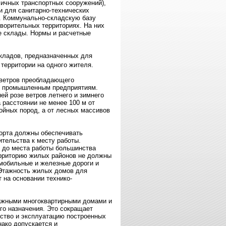
личных транспортных сооружений),
и для санитарно-технических
п. Коммунально-складскую базу
ворительных территориях. На них
 склады. Нормы и расчетные
кладов, предназначенных для
территории на одного жителя.
 ветров преобладающего
 к промышленным предприятиям.
й розе ветров летнего и зимнего
 расстоянии не менее 100 м от
ойных пород, а от лесных массивов
порта должны обеспечивать
тельства к месту работы.
 до места работы большинства
ерриторию жилых районов не должны
мобильные и железные дороги и
Этажность жилых домов для
 на основании технико-
тажными многоквартирными домами и
го назначения. Это сокращает
ьство и эксплуатацию построенных
нако допускается и