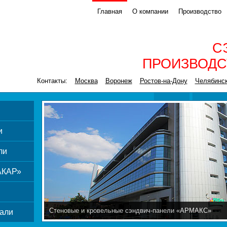
Главная
О компании
Производство
С
ПРОИЗВОДС
Контакты:
Москва
Воронеж
Ростов-на-Дону
Челябинс
и
ли
АКАР»
Стеновые и кровельные сэндвич-панели «АРМАКС»
али