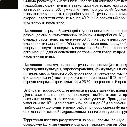
Общую расчетную численность населения определяют исхо
градообразующей группы в зависимости от возрастной стр
занятости, уровня обслуживания, местных условий. Согла
поселков численность градообразующей группы населения
очередь строительства не менее 40 % и на расчетный срок
численности населения.
Численность градообразующей группы населения поселков 
размещаемых в климатических районах и подрайонах 1А, 1
очередь строительства не менее 50 % и на расчетный срок
численности населения. Абсолютную численность градооб
очередь следует определять исходя из общей численности
организаций, для обеспечения деятельности которых предн
населенный пункт.
Численность обслуживающей группы населения (детские 
учреждения культуры, здравоохранения, физкультуры и спо
питания, связи, бытового обслуживания, учреждения комму
финансирования) может приниматься в размере 18 % от об
первую очередь строительства и 23 % - на расчетный срок.
Выбирать территорию для поселка и промышленных предп
Для строительства поселка не следует выбирать земли, пр
покрытые лесом, а также затопляемые участки. Пригодной
уклонами до 10
°
- для селитебной зоны и до 3
°
для промышл
требующими дополнительных работ при сооружении фундам
его, дополнительной гидроизоляции, понижения уровня грунт
Территория поселка разделяется на зоны: промышленную,
складскую (для размещения складов, гаражей или автобаз и