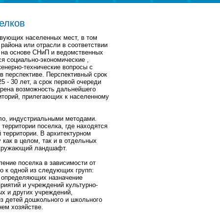
елков
твующих населенных мест, в том
 района или отрасли в соответствии
 на основе СНиП и ведомственных
я социально-экономические ,
женерно-технические вопросы с
 в перспективе. Перспективный срок
 - 30 лет, а срок первой очереди
отрена возможность дальнейшего
риторий, прилегающих к населенному
ло, индустриальными методами.
территории поселка, где находятся
й территории. В архитектурном
как в целом, так и в отдельных
окружающий ландшафт.
ление поселка в зависимости от
о к одной из следующих групп:
, определяющих назначение
риятий и учреждений культурно-
х и других учреждений,
з детей дошкольного и школьного
нем хозяйстве.