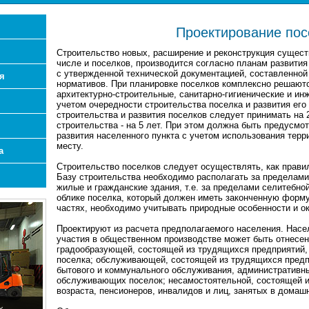
Проектирование пос
Строительство новых, расширение и реконструкция сущес
числе и поселков, производится согласно планам развития
с утвержденной технической документацией, составленной
я
нормативов. При планировке поселков комплексно решаютс
архитектурно-строительные, санитарно-гигиенические и ин
учетом очередности строительства поселка и развития его
строительства и развития поселков следует принимать на 25
строительства - на 5 лет. При этом должна быть предусм
развития населенного пункта с учетом использования тер
месту.
а
Строительство поселков следует осуществлять, как прави
Базу строительства необходимо располагать за пределами 
жилые и гражданские здания, т.е. за пределами селитебно
облике поселка, который должен иметь законченную форму 
частях, необходимо учитывать природные особенности и 
Проектируют из расчета предполагаемого населения. Насе
участия в общественном производстве может быть отнесен
градообразующей, состоящей из трудящихся предприятий
поселка; обслуживающей, состоящей из трудящихся предп
бытового и коммунального обслуживания, административны
обслуживающих поселок; несамостоятельной, состоящей и
возраста, пенсионеров, инвалидов и лиц, занятых в домаш
х