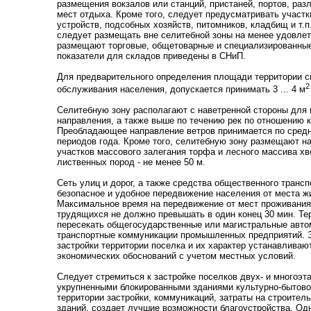
размещения вокзалов или станций, пристаней, портов, раз
мест отдыха. Кроме того, следует предусматривать участк
устройств, подсобных хозяйств, питомников, кладбищ и т.
следует размещать вне селитебной зоны на менее удовлет
размещают торговые, общетоварные и специализированные
показатели для складов приведены в СНиП.
Для предварительного определения площади территории с
2
обслуживания населения, допускается принимать 3 ... 4 м
Селитебную зону располагают с наветренной стороны для
направления, а также выше по течению рек по отношению
Преобладающее направление ветров принимается по средне
периодов года. Кроме того, селитебную зону размещают на
участков массового залегания торфа и лесного массива хв
лиственных пород - не менее 50 м.
Сеть улиц и дорог, а также средства общественного транс
безопасное и удобное передвижение населения от места жи
Максимальное время на передвижение от мест проживания
трудящихся не должно превышать в один конец 30 мин. Т
пересекать общегосударственные или магистральные авто
транспортные коммуникации промышленных предприятий. 
застройки территории поселка и их характер устанавливают
экономических обоснований с учетом местных условий.
Следует стремиться к застройке поселков двух- и многоэ
укрупненными блокированными зданиями культурно-бытово
территории застройки, коммуникаций, затраты на строител
зданий, создает лучшие возможности благоустройства. Од