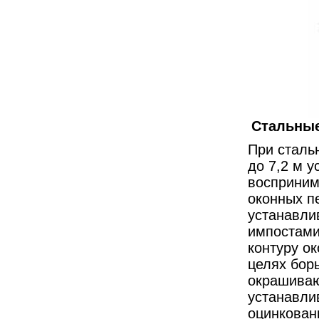
Стальные
При сталь
до 7,2 м 
восприним
оконных п
устанавли
импостами
контуру о
целях бор
окрашиваю
устанавли
оцинкован