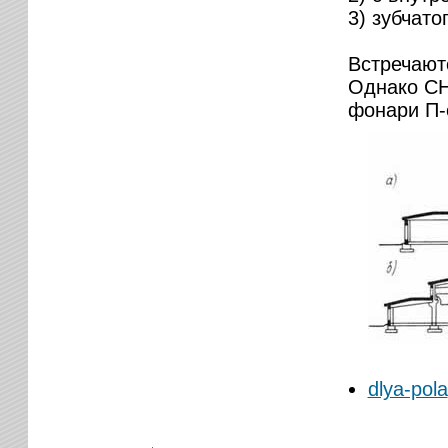
3) зубчато
Встречают
Однако СН
фонари П-
dlya-pola