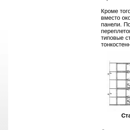
Кроме тог
вместо ок
панели. По
переплето
типовые с
тонкостенн
Ст