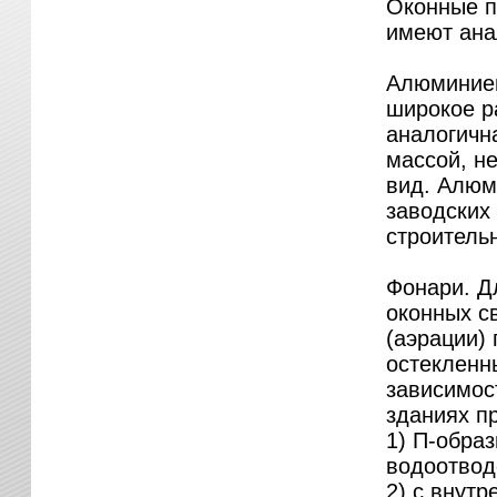
Оконные п
имеют ана
Алюминиев
широкое р
аналогичн
массой, н
вид. Алюм
заводских
строитель
Фонари. Д
оконных с
(аэрации)
остекленн
зависимос
зданиях п
1) П-обра
водоотводо
2) с внутр