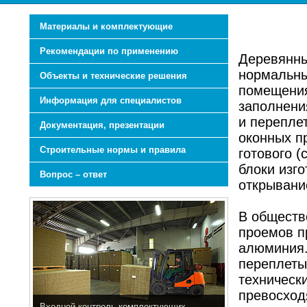
Материалы и комплектующие
Рекомендации по применению
Деревянны
нормальны
Объекты и технические решения
помещения
Информация для специалистов
заполнени
и перепле
Документация, презентации
оконных пр
Строительные нормы и правила
готового 
блоки изг
Вопрос – ответ
открывани
В обществ
проемов п
алюминия.
переплеты
техническ
превосход
Входной контроль комплектующих