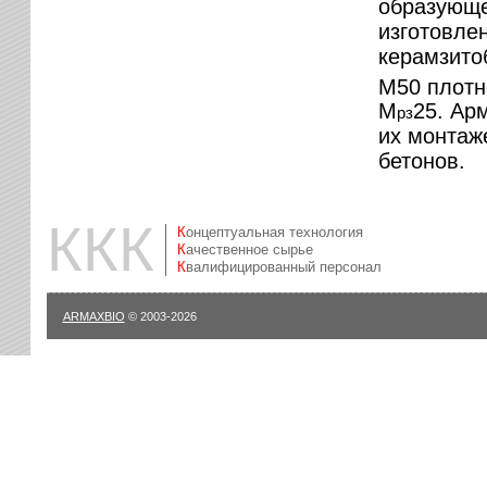
образующе
изготовле
керамзито
М50 плотно
М
25. Ар
рз
их монтаже
бетонов.
ККК
Концептуальная технология
Качественное сырье
Квалифицированный персонал
ARMAXBIO
© 2003-2026