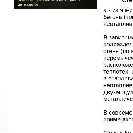
Сте
материалов
а - из яче
бетона (тр
неотаплив
В зависим
подраздел
стене (по 
перемычеч
расположе
теплотехн
в отаплив
неотаплива
двухмодул
металличе
В совреме
применяют