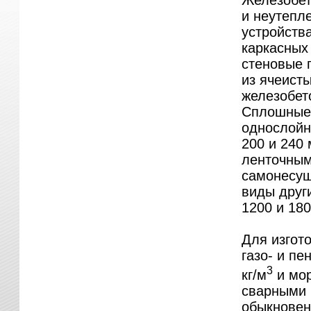
Железобет
и неутепл
устройств
каркасных 
стеновые 
из ячеисты
железобет
Сплошные 
однослойн
200 и 240
ленточным
самонесущи
виды друг
1200 и 18
Для изгот
газо- и пе
3
кг/м
и мор
сварными 
обыкновен