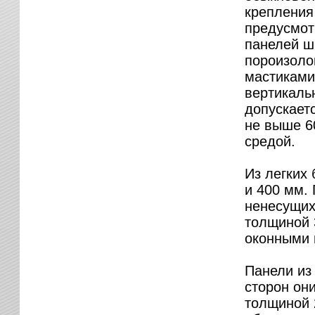
крепления
предусмот
панелей ш
пороизоло
мастиками
вертикаль
допускает
не выше 6
средой.
Из легких 
и 400 мм.
ненесущих
толщиной 
оконными 
Панели из
сторон он
толщиной 