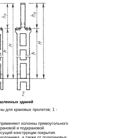
шленных зданий
нны для крановых пролетов; 1 -
 применяют колонны прямоугольного
крановой и подкрановой.
есущей конструкции покрытия.
колонника, а также от подкрановых