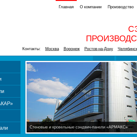
Главная
О компании
Производство
С
ПРОИЗВОДС
Контакты:
Москва
Воронеж
Ростов-на-Дону
Челябинс
и
ли
АКАР»
Стеновые и кровельные сэндвич-панели «АРМАКС»
али