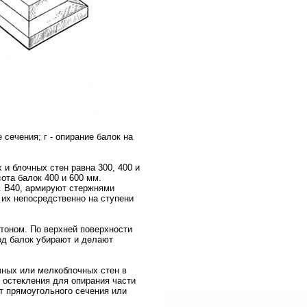
е сечения; г - опирание балок на
и блочных стен равна 300, 400 и
сота балок 400 и 600 мм.
. В40, армируют стержнями
 их непосредственно на ступени
тоном. По верхней поверхности
од балок убирают и делают
чных или мелкоблочных стен в
о остекления для опирания части
т прямоугольного сечения или