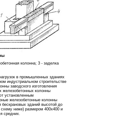
ны
зобетонная колонна; 3 - заделка
 нагрузок в промышленных зданиях
ном индустриальном строительстве
нны заводского изготовления
ых железобетонных колонны
ют установленным
рные железобетонные колонны
я бескрановых зданий высотой до
 схему ниже) размером 400х400 и
ля средних.