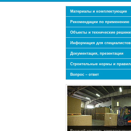
Материалы и комплектующие
Рекомендации по применению
Объекты и технические решени
Информация для специалистов
Документация, презентации
Строительные нормы и правил
Вопрос – ответ
Входной контроль комплектующи