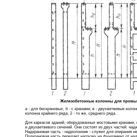
Железобетонные колонны для промы
а - для бескрановых; б - с кранами; в - двухветвевые коло
колонна крайнего ряда; 2 - то же, среднего ряда.
Для каркасов зданий, оборудованных мостовыми кранами,
и двухветвевого сечений. Они состоят из двух частей: над
Надкрановая часть - надколонник - служит для опирания н
Подкрановая часть передает нагрузку на фундамент от над