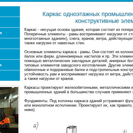
Каркас одноэтажных промышлен
конструктивные эле
Каркас - несущая основа здания, которая состоит из попе
я
Поперечные элементы - рамы воспринимают нагрузки от сте
многоэтажных зданиях), снега, кранов, ветра, действующе
также нагрузки от навесных стен.
Основные элементы каркаса - рамы. Они состоят из колонн
балок или ферм, длинномерных настилов и пр. Эти элемен
помощью металлических закладных деталей, анкерных бол
а
типовых элементов заводского изготовления. Другие элем
обвязочные и подкрановые балки и подстропильные констр
устойчивость рам и воспринимают нагрузки от ветра, дейс
а также нагрузки от кранов.
Каркасы проектируют железобетонными, металлическими 
промышленных зданий в большинстве случаев применяют 
Фундаменты. Под колонны каркаса зданий устраивают фун
или монолитном исполнении. Проектируют их, как правило
ниже).
х