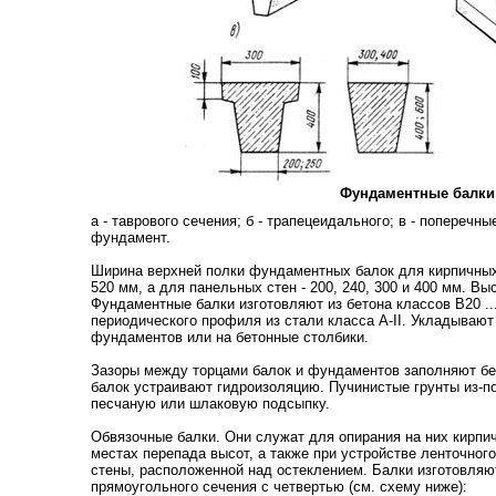
Фундаментные балки
а - таврового сечения; б - трапецеидального; в - поперечны
фундамент.
Ширина верхней полки фундаментных балок для кирпичных 
520 мм, а для панельных стен - 200, 240, 300 и 400 мм. Вы
Фундаментные балки изготовляют из бетона классов В20 ..
периодического профиля из стали класса А-
II
. Укладывают
фундаментов или на бетонные столбики.
Зазоры между торцами балок и фундаментов заполняют бе
балок устраивают гидроизоляцию. Пучинистые грунты из-п
песчаную или шлаковую подсыпку.
Обвязочные балки. Они служат для опирания на них кирпи
местах перепада высот, а также при устройстве ленточног
стены, расположенной над остеклением. Балки изготовляю
прямоугольного сечения с четвертью (см. схему ниже):