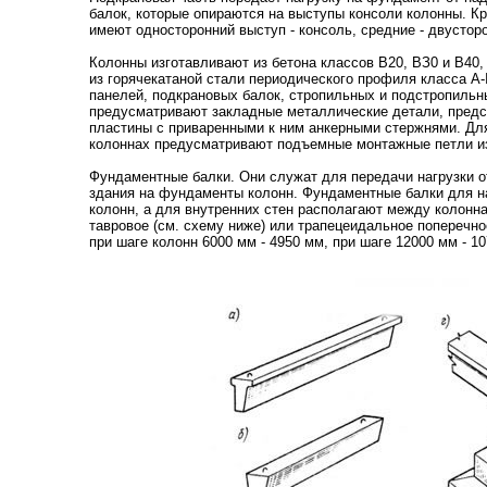
балок, которые опираются на выступы консоли колонны. К
имеют односторонний выступ - консоль, средние - двустор
Колонны изготавливают из бетона классов В20, ВЗ0 и В40
из горячекатаной стали периодического профиля класса А-
панелей, подкрановых балок, стропильных и подстропильн
предусматривают закладные металлические детали, пред
пластины с приваренными к ним анкерными стержнями. Для 
колоннах предусматривают подъемные монтажные петли из
Фундаментные балки. Они служат для передачи нагрузки о
здания на фундаменты колонн. Фундаментные балки для на
колонн, а для внутренних стен располагают между колонна
тавровое (см. схему ниже) или трапецеидальное поперечно
при шаге колонн 6000 мм - 4950 мм, при шаге 12000 мм - 1