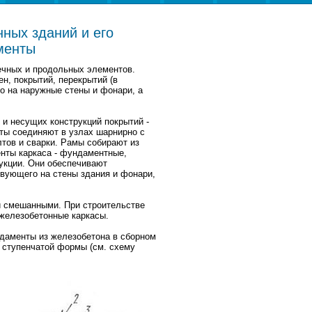
ных зданий и его
менты
речных и продольных элементов.
н, покрытий, перекрытий (в
го на наружные стены и фонари, а
 и несущих конструкций покрытий -
ты соединяют в узлах шарнирно с
тов и сварки. Рамы собирают из
енты каркаса - фундаментные,
укции. Они обеспечивают
твующего на стены здания и фонари,
и смешанными. При строительстве
железобетонные каркасы.
даменты из железобетона в сборном
, ступенчатой формы (см. схему