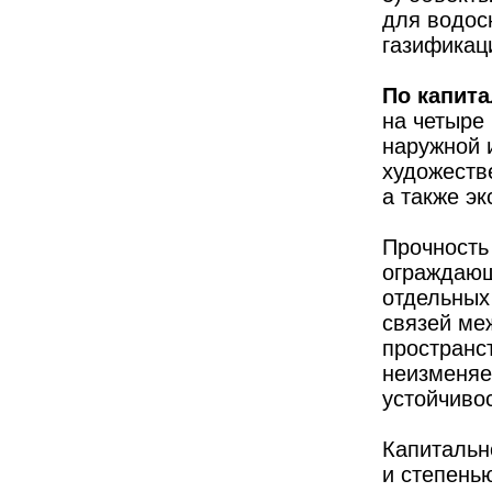
для водос
газификаци
По капит
на четыре 
наружной 
художеств
а также э
Прочность
ограждающ
отдельных 
связей ме
пространс
неизменяе
устойчивос
Капитальн
и степень