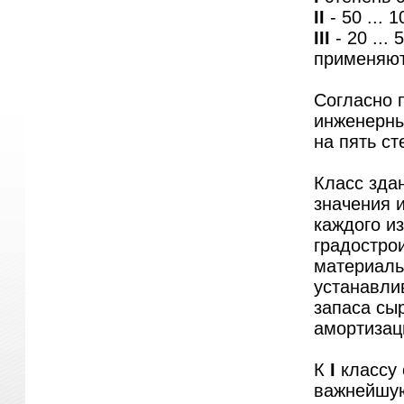
II
- 50 ... 1
III
- 20 ...
применяют
Согласно 
инженерн
на пять ст
Класс зда
значения 
каждого из
градостро
материаль
устанавлив
запаса сы
амортизац
К
I
классу 
важнейшую