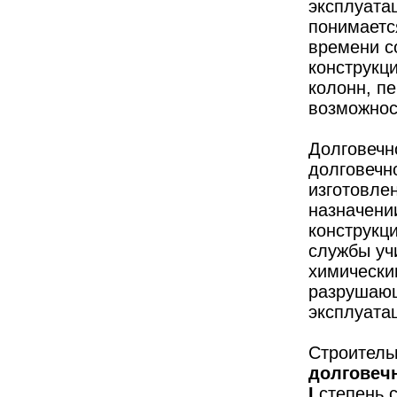
эксплуата
понимается
времени с
конструкц
колонн, пе
возможнос
Долговечн
долговечн
изготовле
назначени
конструкц
службы уч
химически
разрушающ
эксплуата
Строител
долговеч
I
степень с