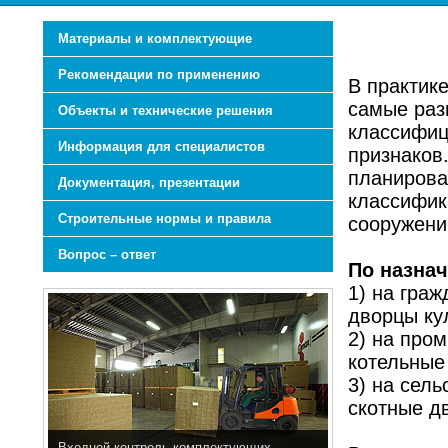
Материалы и комплектующие
Рекомендации по применению
В практик
самые раз
Объекты и технические решения
классифиц
Информация для специалистов
признаков
планирова
Документация, презентации
классифик
Строительные нормы и правила
сооружени
Вопрос – ответ
По назна
1) на гра
дворцы ку
2) на про
котельные 
3) на сел
скотные дв
Входной контроль комплектующих