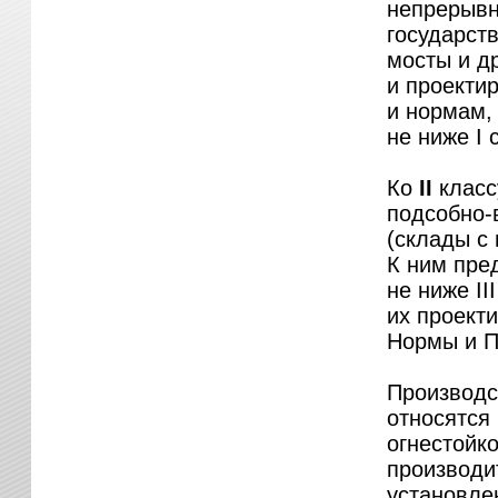
непрерывн
государст
мосты и д
и проекти
и нормам,
не ниже
I
с
Ко
II
класс
подсобно-
(склады с
К ним пре
не ниже
III
их проект
Нормы и П
Производс
относятся
огнестойк
производи
установле