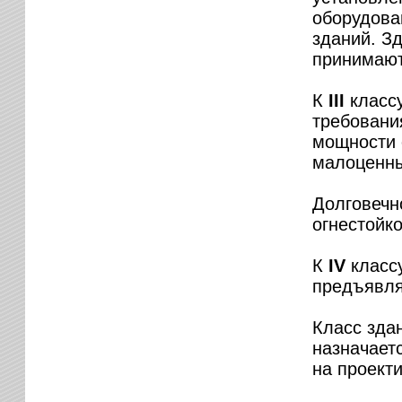
оборудова
зданий. З
принимают
К
III
классу
требовани
мощности 
малоценны
Долговечн
огнестойко
К
IV
классу
предъявля
Класс зда
назначает
на проект