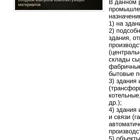
В данном 
материалов
промышлен
назначени
1) на здан
2) подсоб
здания, о
производс
(централь
склады сы
фабричные
бытовые п
3) здания 
(трансфор
котельные
др.);
4) здания
и связи (г
автоматич
производс
5) объект