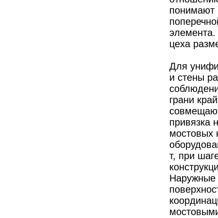
понимают 
поперечной
элемента.
цеха разм
Для унифи
и стены р
соблюдени
грани край
совмещают
привязка 
мостовых к
оборудова
т, при шаг
конструкци
Наружные 
поверхнос
координац
мостовыми