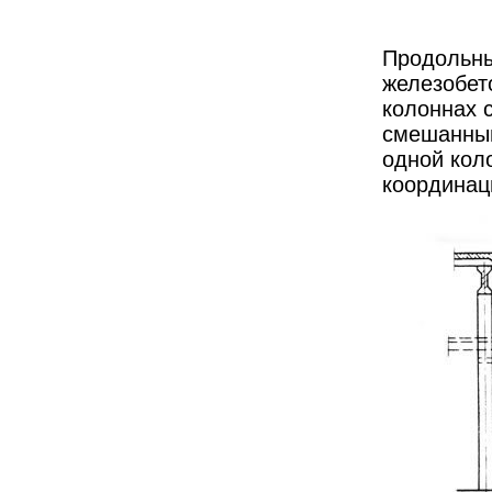
Продольны
железобет
колоннах 
смешанным
одной кол
координац