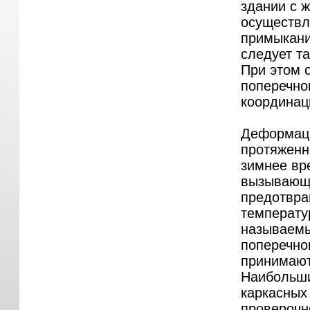
здании с 
осуществл
примыкани
следует та
При этом 
поперечно
координац
Деформаци
протяженн
зимнее вр
вызывающи
предотвра
температу
называемы
поперечно
принимают 
Наибольши
каркасных
проверочн