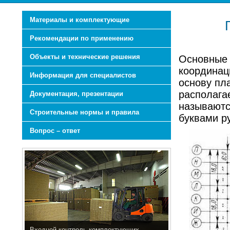
Материалы и комплектующие
Рекомендации по применению
Объекты и технические решения
Основные 
координац
Информация для специалистов
основу пл
располага
Документация, презентации
называютс
Строительные нормы и правила
буквами ру
Вопрос – ответ
Входной контроль комплектующих