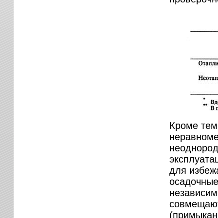
Кроме тем
неравноме
неоднород
эксплуатац
для избеж
осадочные
независим
совмещают
(примыкан