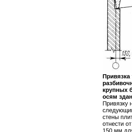
Привязка 
разбивоч
крупных 
осям зда
Привязку 
следующим
стены пли
отнести о
150 мм для