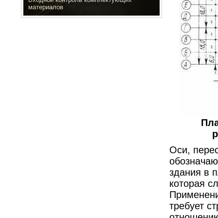
материалов
Пла
р
Оси, пере
обозначаю
здания в 
которая с
Применени
требует ст
отношению