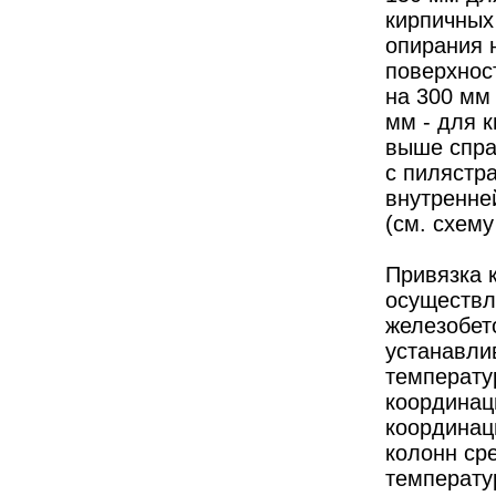
кирпичных 
опирания 
поверхнос
на 300 мм
мм - для 
выше спра
с пилястр
внутренне
(см. схему
Привязка 
осуществл
железобет
устанавли
температу
координац
координаци
колонн ср
температур