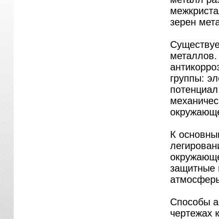
межкриста
зерен мет
Существуе
металлов.
антикорро
группы: э
потенциал 
механичес
окружающе
К основны
легирован
окружающе
защитные 
атмосфер
Способы а
чертежах к