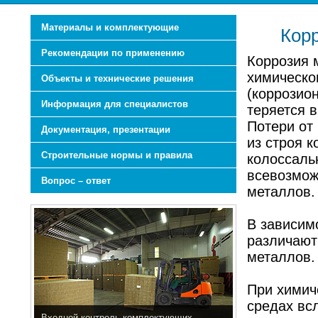
Материалы и комплектующие
Кор
Рекомендации по применению
Коррозия 
химическо
Объекты и технические решения
(коррозион
Информация для специалистов
теряется 
Потери от
Документация, презентации
из строя 
Строительные нормы и правила
колоссаль
всевозмож
Вопрос – ответ
металлов.
В зависим
различают
металлов.
При химич
средах вс
Входной контроль комплектующих