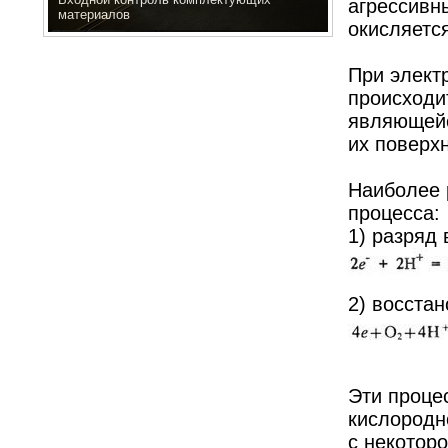
агрессивн
материалов
окисляется
При элект
происходи
являющейс
их поверх
Наиболее 
процесса:
1) разряд
2) восста
Эти проце
кислородн
с некотор