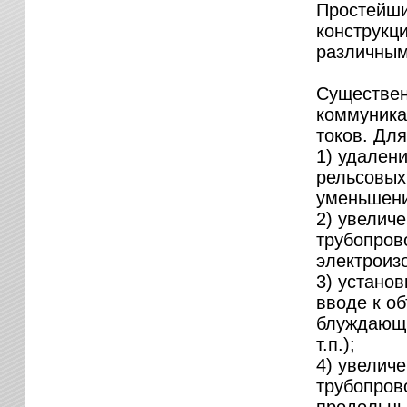
Простейши
конструкц
различным
Существен
коммуника
токов. Дл
1) удален
рельсовых
уменьшени
2) увелич
трубопров
электроиз
3) устано
вводе к о
блуждающи
т.п.);
4) увелич
трубопров
продольны