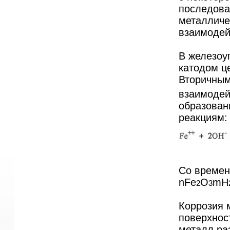
последова
металличе
взаимодей
В железоу
катодом ц
Вторичным
взаимодей
образован
реакциям:
Со времен
nFe
O
mH
2
3
Коррозия 
поверхнос
металл ра