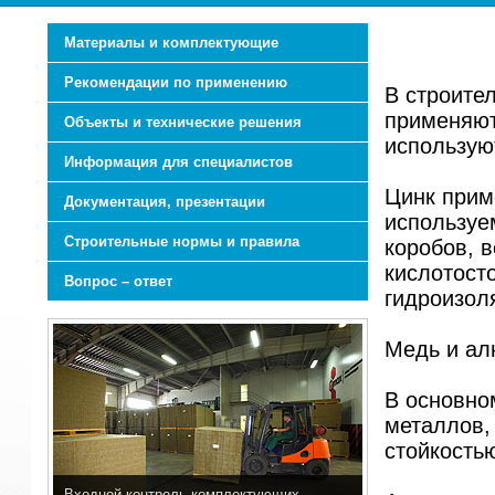
Материалы и комплектующие
Рекомендации по применению
В строите
применяют
Объекты и технические решения
использую
Информация для специалистов
Цинк прим
Документация, презентации
используе
Строительные нормы и правила
коробов, 
кислотост
Вопрос – ответ
гидроизол
Медь и ал
В основно
металлов,
стойкость
Входной контроль комплектующих