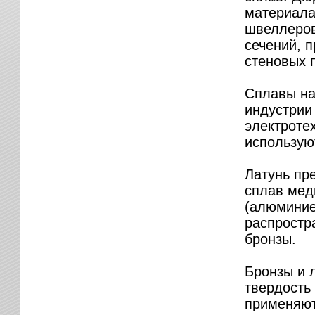
материала
швеллеров,
сечений, п
стеновых п
Сплавы на
индустрии
электроте
используют
Латунь пре
сплав мед
(алюминие
распростр
бронзы.
Бронзы и 
твердость
применяют