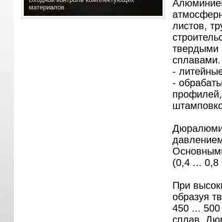
Алюминиев
материалов
атмосферн
листов, т
строитель
твердыми 
сплавами.
- литейны
- обрабат
профилей,
штамповко
Дюралюми
давлением
Основными
(0,4 ... 0,
При высок
образуя т
450 ... 50
сплав. Дю