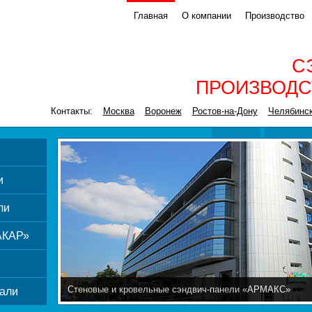
Главная
О компании
Производство
С
ПРОИЗВОДС
Контакты:
Москва
Воронеж
Ростов-на-Дону
Челябинс
и
ли
АКАР»
Стеновые и кровельные сэндвич-панели «АРМАКС»
али