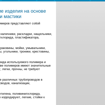
ие изделия на основе
и мастики
лимеров представляют собой
.
 наличники, раскладки, нащельники,
илхлорида, пластификатора,
 раковины, мойки, умывальники,
 угольники, троники, крестовины,
 вида используемого полимера и
ове полимеров имеют значительные
 легки, прочны, не требуют
е различных трубопроводов в
водов, канализации,
этилена, поливинилхлорида,
 корродируют, легкие, стойки к