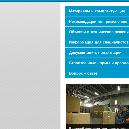
Материалы и комплектующие
Рекомендации по применению
Объекты и технические решени
Информация для специалистов
Документация, презентации
Строительные нормы и правил
Вопрос – ответ
Входной контроль комплектующи