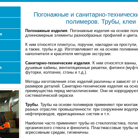
Погонажные и санитарно-техническ
полимеров. Трубы, клеи 
Погонажные изделия
. Погонажные изделия на основе по
я
длинномерные элементы разнообразных профилей и цвета
К ним относятся плинтусы, поручни, накладки на проступи,
а также, трубы и др. Изготавливают их на основе поливин
наполнителя и красителя методом экструзии.
Санитарно-технические изделия
. К ним относятся ванны,
а
душевые кабины, вентиляционные решетки, фитинги (муфты,
футорки, колпачки, сгоны и т.д.).
Методы изготовления этих изделий различны и зависят от
размеров деталей. Санитарно-технические изделия на осн
преимущества перед металлическими. Они не корродируют,
систематической окраски.
Трубы
. Трубы на основе полимеров применяют при монтаж
разных отраслях промышленности: при сооружении водопро
нефтепроводов, ирригационных систем и т.п.
Наиболее часто применяют трубы из стеклопластика, поли
органического стекла и фенолита. Пластмассовые трубы не
агрессивным средам, гигиеничны.
х