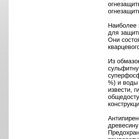
огнезащит
огнезащит
Наиболее 
для защит
Они состо
кварцевого
Из обмазо
сульфитну
суперфосф
%) и воды 
извести, 
общедосту
конструкци
Антипирен
древесину
Предохран