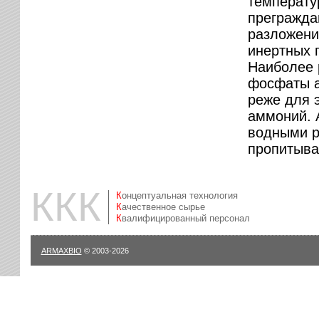
температу
прегражда
разложени
инертных 
Наиболее 
фосфаты а
реже для 
аммоний. 
водными ра
пропитыва
ККК
Концептуальная технология
Качественное сырье
Квалифицированный персонал
ARMAXBIO
© 2003-2026