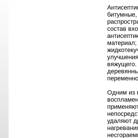
Антисепти
битумные,
распростр
состав вхо
антисепти
материал;
жидкотекуч
улучшения
вяжущего.
деревянных
переменно
Одним из 
воспламен
применяют
непосредс
удаляют д
нагревани
несгораем