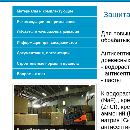
Материалы и комплектующие
Защита 
Рекомендации по применению
Объекты и технические решения
Для повыш
обрабатыв
Информация для специалистов
Антисепти
Документация, презентации
древесных
Строительные нормы и правила
- водорас
- антисепт
Вопрос – ответ
- пасты
К водорас
(NaF) , к
(ZnCI); к
аммоний (
натрия [С
6
антисепти
Входной контроль комплектующих