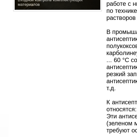
работе с 
материалов
по техник
растворов 
В промышл
антисепти
полукоксо
карболине
... 60
°
С с
антисепти
резкий за
антисепти
т.д.
К антисеп
относятся
Эти антис
(зеленом м
требуют о