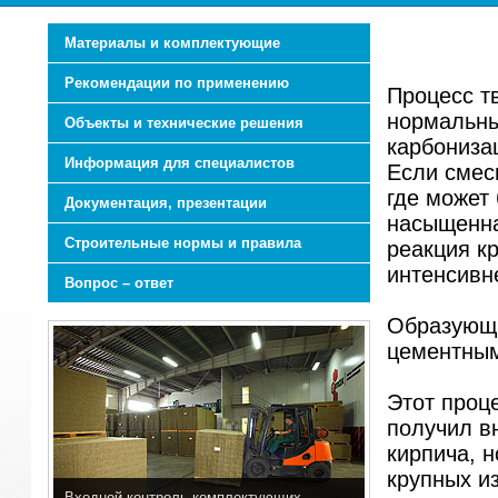
Материалы и комплектующие
Рекомендации по применению
Процесс т
нормальны
Объекты и технические решения
карбониза
Информация для специалистов
Если смесь
где может
Документация, презентации
насыщенна
Строительные нормы и правила
реакция к
интенсивн
Вопрос – ответ
Образующи
цементным
Этот проц
получил в
кирпича, н
крупных из
Входной контроль комплектующих