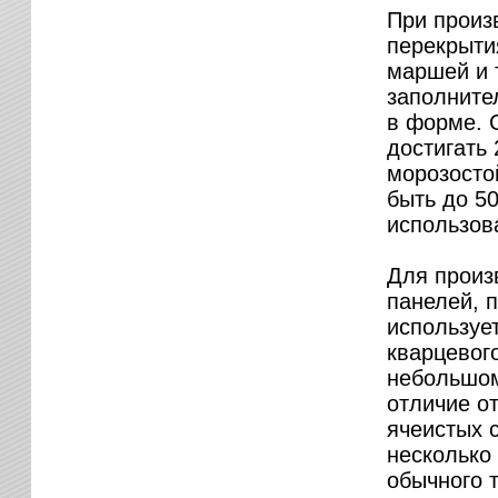
При произв
перекрыти
маршей и т
заполните
в форме. 
достигать 
морозосто
быть до 5
использов
Для произв
панелей, п
используе
кварцевого
небольшом
отличие о
ячеистых 
несколько
обычного 