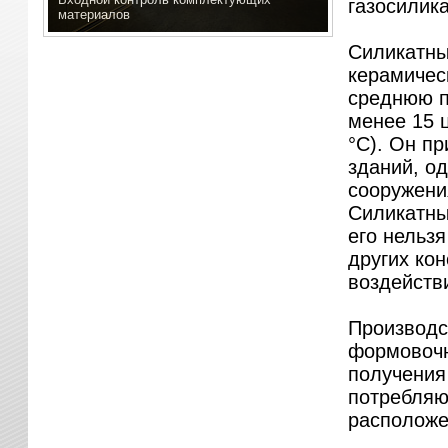
газосилика
материалов
Силикатны
керамическ
среднюю пл
менее 15 
°
С). Он пр
зданий, о
сооружени
Силикатны
его нельз
других ко
воздейств
Производс
формовочн
получения
потребляю
расположе