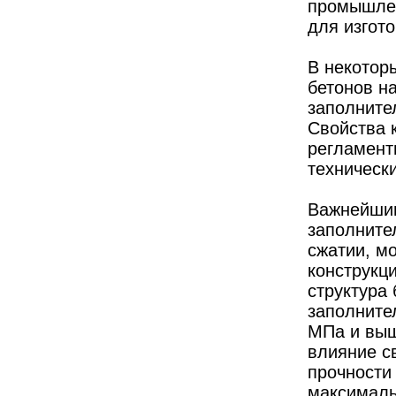
промышлен
для изгот
В некотор
бетонов н
заполните
Свойства 
регламент
техническ
Важнейшим
заполните
сжатии, м
конструкц
структура 
заполнител
МПа и выш
влияние с
прочности
максималь