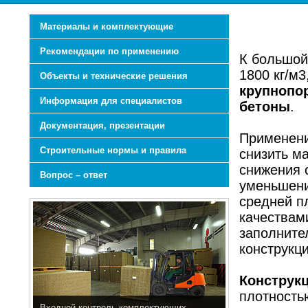
Материалы и комплектующие
Рекомендации по применению
К большой
1800 кг/м3
Объекты и технические решения
крупнопо
Информация для специалистов
бетоны
.
Документация, презентации
Применени
Строительные нормы и правила
снизить ма
снижения с
Вопрос – ответ
уменьшени
средней п
качествам
заполните
конструкц
Конструк
плотность
Входной контроль комплектующих