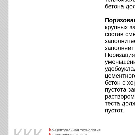
бетона до
Поризова
крупных з
состав см
заполнител
заполняет
Поризация
уменьшени
удобоукла
цементног
бетон с х
пустота з
раствором
теста дол
пустот.
ККК
Концептуальная технология
Качественное сырье