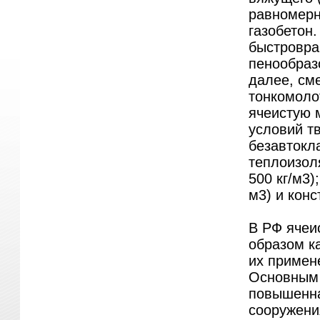
равномерн
газобетон
быстровра
пенообраз
далее, см
тонкомоло
ячеистую м
условий т
безавтокл
теплоизол
500 кг/м3)
м3) и конс
В РФ ячеи
образом к
их примен
Основным 
повышенна
сооружени