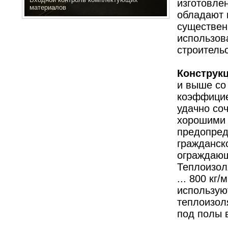
изготовле
материалов
обладают 
существен
использов
строительс
Конструк
и выше со
коэффицие
удачно со
хорошими 
предопред
гражданск
ограждающ
Теплоизол
... 800 кг
использую
теплоизол
под полы 