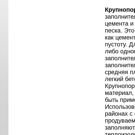
Крупнопо
заполнител
цемента и
песка. Это
как цемен
пустоту. Д
либо одно
заполните
заполните
средняя п
легкий бе
Крупнопор
материал,
быть прим
Использов
районах с 
продуваем
заполняют
теплоизол