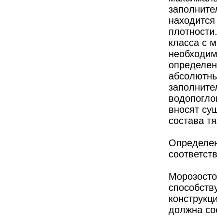
заполните
находится
плотности
класса с 
необходим
определен
абсолютны
заполните
водопогло
вносят су
состава тя
Определен
соответст
Морозосто
способств
конструкц
должна сос