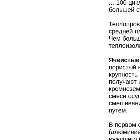
... 100 ци
большей с
Теплопрово
средней пл
Чем больш
теплоизол
Ячеистые
пористый 
крупность
получают 
кремнезем
смеси осу
смешивани
путем.
В первом 
(алюминие
вяжущего (