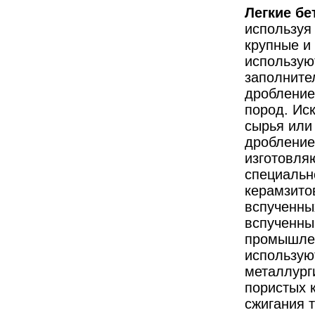
Легкие бе
используя
крупные и
использую
заполните
дробление
пород. Иск
сырья или
дробление
изготовля
специальн
керамзито
вспученны
вспученный
промышлен
использую
металлурги
пористых 
сжигания 