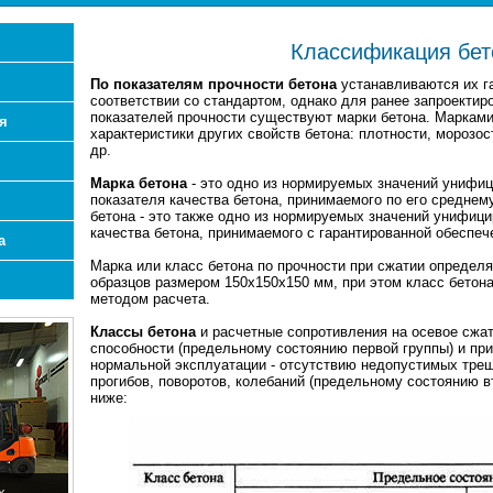
Классификация бет
По показателям прочности бетона
устанавливаются их га
соответствии со стандартом, однако для ранее запроектир
показателей прочности существуют марки бетона. Марками
я
характеристики других свойств бетона: плотности, морозо
др.
Марка бетона
- это одно из нормируемых значений унифиц
показателя качества бетона, принимаемого по его среднему
бетона - это также одно из нормируемых значений унифици
качества бетона, принимаемого с гарантированной обеспече
а
Марка или класс бетона по прочности при сжатии определ
образцов размером 150х150х150 мм, при этом класс бетона
методом расчета.
Классы бетона
и расчетные сопротивления на осевое сжат
способности (предельному состоянию первой группы) и при
нормальной эксплуатации - отсутствию недопустимых тре
прогибов, поворотов, колебаний (предельному состоянию в
ниже:
х