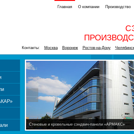
Главная
О компании
Производство
С
ПРОИЗВОДС
Контакты:
Москва
Воронеж
Ростов-на-Дону
Челябинс
и
ли
АКАР»
Стеновые и кровельные сэндвич-панели «АРМАКС»
али