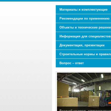
Материалы и комплектующие
Рекомендации по применению
Объекты и технические решени
Информация для специалистов
Документация, презентации
Строительные нормы и правил
Вопрос – ответ
Входной контроль комплектующи