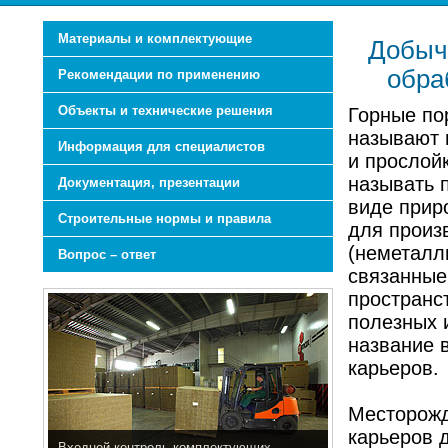
Материалы и комплектующие
Добыч
обра
Рекомендации по применению
Объекты и технические решения
Горные по
называют
Информация для специалистов
и прослой
называть 
Документация, презентации
виде прир
Строительные нормы и правила
для произ
(неметалл
Вопрос – ответ
связанные
пространс
полезных и
название 
карьеров.
Месторожд
карьеров 
Входной контроль комплектующих