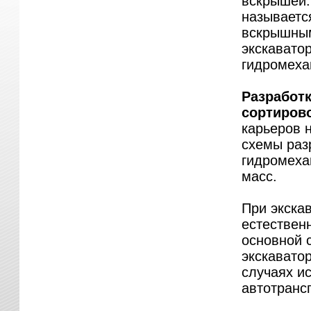
вскрышей.
называетс
вскрышным
экскавато
гидромеха
Разработк
сортиров
карьеров 
схемы раз
гидромеха
масс.
При экска
естествен
основной 
экскаватор
случаях и
автотранс