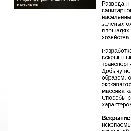
Разведанн
материалов
санитарно
населенны
зеленых о
площадях,
хозяйства.
Разработк
вскрышные
транспорт
Добычу не
образом, 
экскавато
массива к
Способы р
характеро
Вскрытие
ископаемы