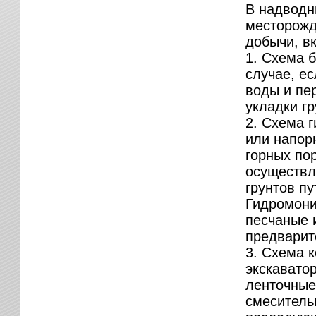
В надводн
месторожд
добычи, в
1. Схема 
случае, е
воды и пе
укладки гр
2. Схема 
или напор
горных пор
осуществл
грунтов п
Гидромони
песчаные 
предварит
3. Схема 
экскавато
ленточные
смеситель