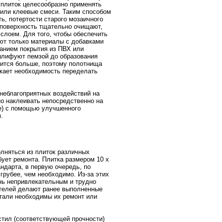
 плиток целесообразно применять
или клеевые смеси. Таким способом
ь, потертости старого мозаичного
поверхность тщательно очищают,
лоем. Для того, чтобы обеспечить
ют только материалы с добавками
анием покрытия из ПВХ или
шлифуют пемзой до образования
вится больше, поэтому полотнища
икает необходимость переделать
 неблагоприятных воздействий на
о наклеивать непосредственно на
е) с помощью улучшенного
.
олняться из плиток различных
бует ремонта. Плитка размером 10 х
ндарта, в первую очередь, по
грубее, чем необходимо. Из-за этих
нь непривлекательным и трудно
телей делают ранее выполненные
тали необходимы их ремонт или
ил (соответствующей прочности)