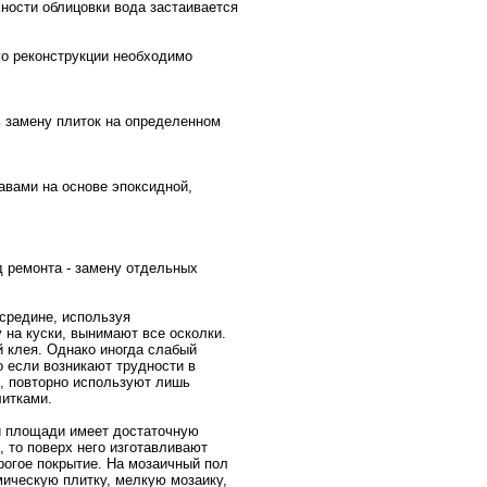
хности облицовки вода застаивается
го реконструкции необходимо
ь замену плиток на определенном
авами на основе эпоксидной,
 ремонта - замену отдельных
средине, используя
 на куски, вынимают все осколки.
й клея. Однако иногда слабый
о если возникают трудности в
о, повторно используют лишь
итками.
и площади имеет достаточную
, то поверх него изготавливают
орогое покрытие. На мозаичный пол
ическую плитку, мелкую мозаику,