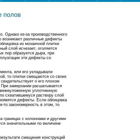
е полов
о. Однако из-за производственного
то возникают различные дефекты
облицовка из мозаичной плитки
ный слой исчезает, оголяется
х пор образуется дыра, при
сплуатации эти дефекты со
мента, или его укладывали
ой, то плитки смещаются со своих
 свидетельствует о его плохом
. При замерзании расшатывается
 свежеуложенную уплотненную
 по схватившемуся раствору слой
проявятся дефекты. Если облицовка
-то закономерность в этом, то
а границах с колоннами и другими
тся значительными по величине
результате смещения конструкций