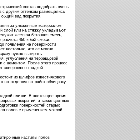
етрический состав подобрать очень
на с другим оттенком размещались
и общий вид покрытия.
твляя за уложенным материалом
й слой или на стяжку укладывают
служит жесткая бетонная смесь,
 расчета 450 кг/м3 смеси.
до появления на поверхности
ает настолько, что ее можно
сразу нужно вытирать
я, углубления на терраццовой
 с цементом. После этого процесс
ет совершенно гладкой.
состоит из шлифов известнякового
нтных отделочных работ облицовку
ладкой плитки. В настоящее время
ковровых покрытий, а также цветные
одготовки поверхностей старых
ила полов с применением мокрой
затирочные настилы полов