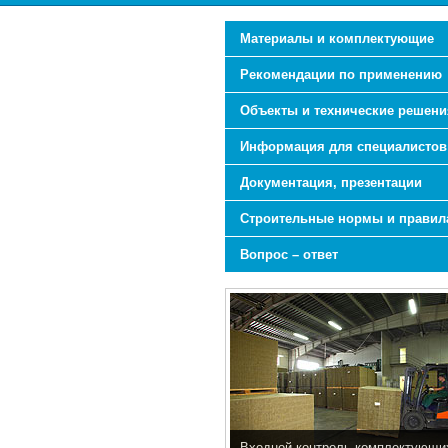
Материалы и комплектующие
Рекомендации по применению
Объекты и технические решени
Информация для специалистов
Документация, презентации
Строительные нормы и правил
Вопрос – ответ
Входной контроль комплектующи