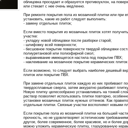
облицовка проседает и образуется противоуклон, на повер
или стекает с нее очень медленно.
При ремонте покрытия пола из мозаичной плитки или при е
установить, какие из работ следует выполнить:
- замену отдельных плиток;
Если вместо покрытия из мозаичных плиток хотят получит
участке:
- укладку новой облицовки после разборки старой;
- шлифовку всей поверхности;
- бесшовное покрытие поверхности твердой облицовки сост
полиуретановой или полиэфирной смол;
- выравнивание имеющегося настила под покрытие ПВХ;
- наклеивание на мозаичное покрытие керамических плиток
Если возможно, то следует выбрать наиболее дешевый вид
плиток или покрытие ПВХ.
При замене отдельных плиток каждую из них пробивают по
твердосплавные сверла, затем аккуратно разбивают плитку
Новую плитку целесообразно устанавливать на тонкий сло
раствор позволяет использовать плитки повторно, особенн
установке мозаичных плиток нужных оттенков. Как правил
отдельные плитки. Связные участки восполняют новыми пл
Если покрытие пола из мозаичной плитки на большей част
прочность, но не удовлетворяет эстетическим требованиям
другое, более современное, более красивое, но и более д
можно уложить керамическую плитку, глазурованную керам