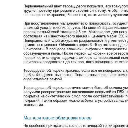
Первоначальный цвет терраццового покрытия, его гранулом
трудно, поэтому при ремонте стремятся к тому, чтобы пят
по поверхности красиво, более того, эстетически улучшал
При восстановлении увлажняют всю поверхность, осущес
влажный уход в течение 8 суток. На свежий выравнивающи
поверхностный слой толщиной 3 см. Материалом для него 
состоящая из известнякового щебня и цемента марки 350 из
Поверхностный слой аккуратно разравнивают и уплотняют 
цементного молока. Облицовка через 3 - 5 суток затвердев
шлифовать. В процессе влажной шлифовки с поверхности 
образующуюся пыль. После первой шлифовки все отверсти
поверхности следует заделать смесью шлифовальной пыли
шлифовки продолжают до тех пор, пока облицовка не стан
Терраццовая облицовка красива, если вся ее поверхность 
щебня без цементных пятен. После выполнения всех ремо
обрабатывают пемзой.
Терраццовая облицовка частично может быть обновлена ук
получили распространение наклеивание покрытий из ПВХ, 
покрытия из синтетических смол после соответствующей п
покрытий. Таким образом можно избежать устройства наст
технологии.
Магнезитовые облицовки полов
Не особенно притязательные с эстетической точки зрения 