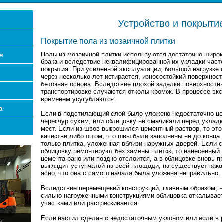
Устройство и покрыти
Покрытие пола из мозаичной плитки
Полы из мозаичной плитки используются достаточно широк
я
брака и вследствие неквалифицированной их укладки час
покрытия. При усиленной эксплуатации, большой нагрузке 
через несколько лет истирается, износостойкий поверхност
бетонная основа. Вследствие плохой заделки поверхностны
транспортировке случаются отколы кромок. В процессе эк
временем усугубляются.
а
Если в подстилающий слой было уложено недостаточно це
чересчур сухим, или облицовку не смачивали перед укладк
мест. Если из швов выкрошился цементный раствор, то это
качестве либо о том, что швы были заполнены не до конца
только плитка, уложенная вблизи наружных дверей. Если
облицовку ремонтируют без замены плиток, то нанесенный
цемента рано или поздно отслоится, а в облицовке вновь 
выглядит уступчатой по всей площади, но существует какая
ясно, что она с самого начала была уложена неправильно.
Вследствие перемещений конструкций, главным образом, н
сильно нагруженными конструкциями облицовка откалывае
участками или растрескивается.
Если настил сделан с недостаточным уклоном или если в 
х