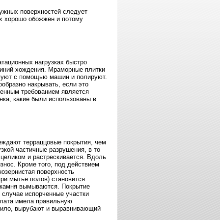
ружных поверхностей следует
ых хорошо обожжен и потому
тационных нагрузках быстро
 линий хождения. Мраморные плитки
фуют с помощью машин и полируют.
образно накрывать, если это
венным требованием является
нка, какие были использованы в
еждают терраццовые покрытия, чем
узкой частичные разрушения, в то
 целиком и растрескивается. Вдоль
знос. Кроме того, под действием
нозернистая поверхность
при мытье полов) становится
о камня вымываются. Покрытие
м случае испорченные участки
плата имела правильную
авило, вырубают и выравнивающий