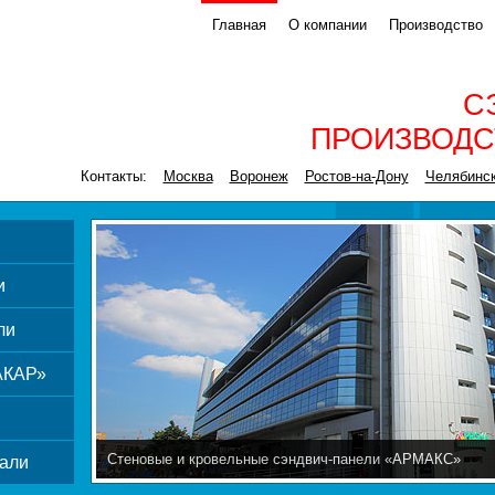
Главная
О компании
Производство
С
ПРОИЗВОДС
Контакты:
Москва
Воронеж
Ростов-на-Дону
Челябинс
и
ли
АКАР»
Стеновые и кровельные сэндвич-панели «АРМАКС»
али