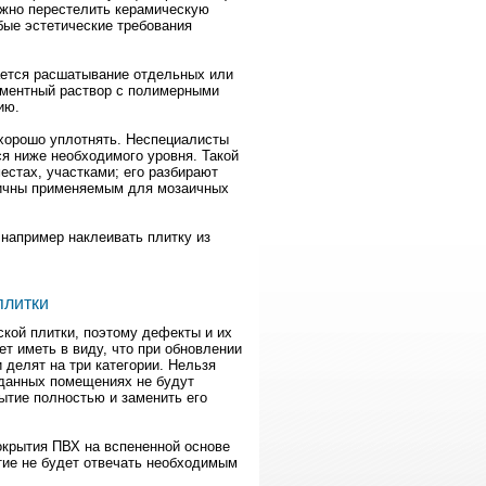
ожно перестелить керамическую
ые эстетические требования
ается расшатывание отдельных или
ементный раствор с полимерными
ию.
хорошо уплотнять. Неспециалисты
ся ниже необходимого уровня. Такой
естах, участками; его разбирают
гичны применяемым для мозаичных
 например наклеивать плитку из
плитки
ской плитки, поэтому дефекты и их
т иметь в виду, что при обновлении
делят на три категории. Нельзя
 данных помещениях не будут
ытие полностью и заменить его
окрытия ПВХ на вспененной основе
тие не будет отвечать необходимым