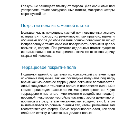
Глазурь не защищает плитку от мороза. Для облицовки на
употреблять такие глазурованные плитки, материал котор
морозоустойчив.
Покрытие пола из каменной плитки
Большая часть природных камней при повышенных эксплуа
истирается, поэтому их ремонтируют, как правило, вдоль
облицовки полов до образования ровной поверхности шли
Исправленную таким образом поверхность покрытия целесо
возможно, ковром. При ремонте отдельных плиток сущест
использование новых материалов таких же оттенков и рису
старых облицовках.
Терраццовое покрытие пола
Подвижки зданий, отдельных их конструкций сильнее повр
основания под ними, так как последние получают под нагр
время как монолитное терраццовое покрытие вспучивается
линий хождения с течением времени появляется сильный и
кислот происходит разрыхление, материал крошится. Круп
терраццового настила от многолетнего воздействия воды (
неровной, некоторые нестойкие частицы, зерна цементног
портится и в результате механических воздействий. В это
выпиливаются по ровным линиям так, чтобы ремонтная за
геометрическую форму. Кроме терраццового слоя, как пр
слой или стяжку и вместо них делают новые.