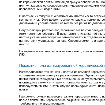
из керамической плитки, имеющей грубую поверхность. М
плитку, заменив ее современными, удовлетворяющими люб
первоклассными изделиями.
В настиле из фигурных керамических плиток часто встреч
группы плиток. Этот дефект можно исправить, применив ц
добавками и уложив плитки на место без работ по долблен
Подстилающий раствор под керамические плитки следует 
этим часто пренебрегают. В результате плитки заглубляют
настил уже нецелесообразно ремонтировать в отдельных м
полностью и укладывают заново. Способы ремонта анало
плиток.
На керамическую плитку можно наносить другие покрытия,
ПВХ.
Покрытие пола из глазурованной керамической 
Изготавливается так же, как и настил из обычной керамиче
устранение аналогичны уже рассмотренным. Однако следуе
применяемые глазурованные плитки по износоустойчивости 
производить замену плитками с поверхностями, которые в
износоустойчивыми. В этом случае необходимо снять покр
новым.
При реконструкции на междуэтажном перекрытии вместо п
нельзя применять керамическое покрытие, так как перекры
требованиям по звукопередаче.