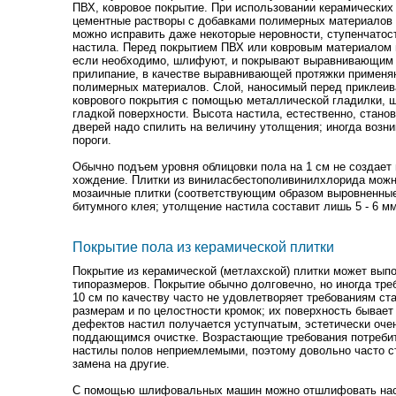
ПВХ, ковровое покрытие. При использовании керамических
цементные растворы с добавками полимерных материалов 
можно исправить даже некоторые неровности, ступенчатост
настила. Перед покрытием ПВХ или ковровым материалом 
если необходимо, шлифуют, и покрывают выравнивающим с
прилипание, в качестве выравнивающей протяжки применя
полимерных материалов. Слой, наносимый перед приклеив
коврового покрытия с помощью металлической гладилки, 
гладкой поверхности. Высота настила, естественно, стано
дверей надо спилить на величину утолщения; иногда возн
пороги.
Обычно подъем уровня облицовки пола на 1 см не создает
хождение. Плитки из виниласбестополивинилхлорида можн
мозаичные плитки (соответствующим образом выровненны
битумного клея; утолщение настила составит лишь 5 - 6 мм
Покрытие пола из керамической плитки
Покрытие из керамической (метлахской) плитки может вып
типоразмеров. Покрытие обычно долговечно, но иногда тре
10 см по качеству часто не удовлетворяет требованиям ста
размерам и по целостности кромок; их поверхность бывает 
дефектов настил получается уступчатым, эстетически оче
поддающимся очистке. Возрастающие требования потреби
настилы полов неприемлемыми, поэтому довольно часто с
замена на другие.
С помощью шлифовальных машин можно отшлифовать наст