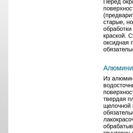
Перед окр
поверхнос
(предвари
старые, н
обработки
краской. 
оксидная 
обязатель
Алюмини
Из алюмин
водосточн
поверхнос
твердая п
щелочной 
обязатель
лакокрасо
обрабатыв