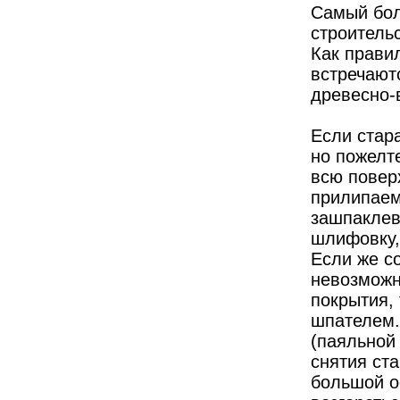
Самый бол
строитель
Как прави
встречают
древесно-
Если стар
но пожелте
всю повер
прилипаем
зашпаклев
шлифовку,
Если же со
невозможн
покрытия,
шпателем.
(паяльной
снятия ст
большой о