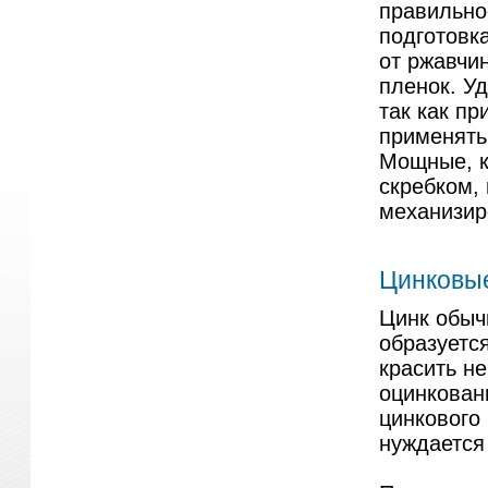
правильно
подготовк
от ржавчи
пленок. У
так как п
применять
Мощные, к
скребком,
механизир
Цинковые
Цинк обыч
образуетс
красить н
оцинкован
цинкового
нуждается