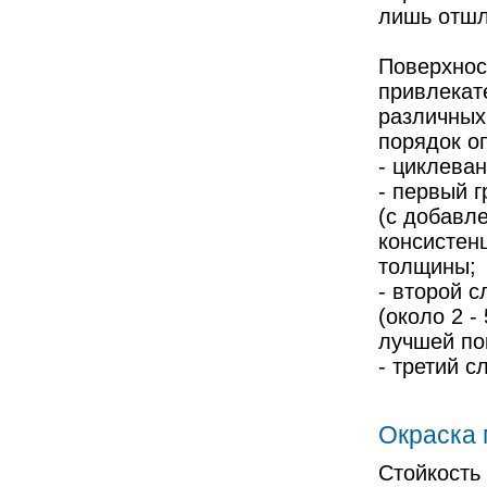
лишь отшл
Поверхност
привлекат
различных
порядок о
- циклева
- первый г
(с добавле
консистен
толщины;
- второй 
(около 2 -
лучшей по
- третий с
Окраска 
Стойкость 