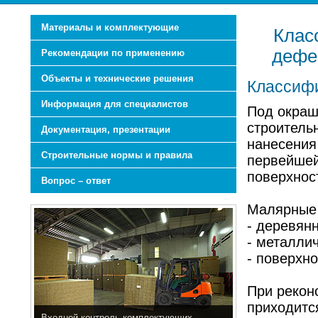
Материалы и комплектующие
Клас
дефе
Рекомендации по применению
Объекты и технические решения
Классиф
Информация для специалистов
Под окраш
строитель
Документация, презентации
нанесения
Строительные нормы и правила
первейшей
поверхнос
Вопрос – ответ
Малярные 
- деревян
- металли
- поверхно
При рекон
приходитс
Входной контроль комплектующих