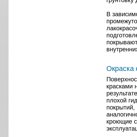
грунтовку 
В зависимо
промежуто
лакокрасо
подготовл
покрывают
внутренних
Окраска 
Поверхнос
красками 
результате
плохой ги
покрытий,
аналогичн
кроющие с
эксплуата