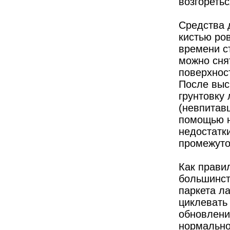
возгоретьс
Средства 
кистью ро
времени ст
можно сня
поверхнос
После выс
грунтовку
(невпитавш
помощью н
недостатк
промежуто
Как правил
большинст
паркета ла
циклевать 
обновлени
нормально