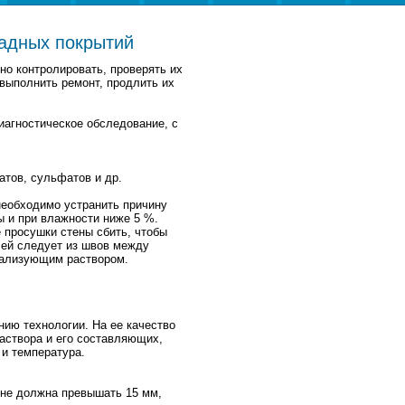
адных покрытий
но контролировать, проверять их
выполнить ремонт, продлить их
агностическое обследование, с
атов, сульфатов и др.
необходимо устранить причину
ы и при влажности ниже 5 %.
 просушки стены сбить, чтобы
лей следует из швов между
рализующим раствором.
нию технологии. На ее качество
раствора и его составляющих,
и температура.
а не должна превышать 15 мм,