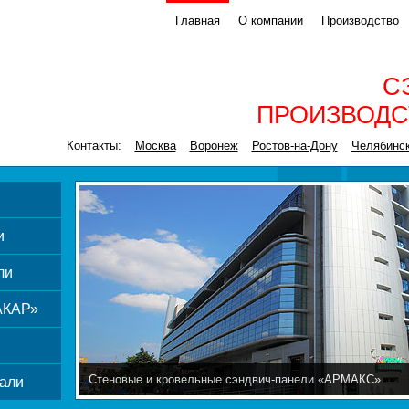
Главная
О компании
Производство
С
ПРОИЗВОДС
Контакты:
Москва
Воронеж
Ростов-на-Дону
Челябинс
и
ли
АКАР»
Стеновые и кровельные сэндвич-панели «АРМАКС»
али