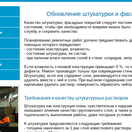
Обновление штукатурки и фас
Качество штукатурки, фасадных покрытий следует постоян
состояние, чтобы при необходимости вовремя можно было 
службу и сохранить качество.
я
Планированию ремонтных работ должно предшествовать ди
помощью которого определяют:
- состояние конструкции, влажность;
- состояние штукатурки, ее состав;
- при наличии влаги наличие солей в стене: хлоридов, нитр
а
Если влажность стеновой конструкции превышает 5 %, то 
дефекта. Ремонт производят только при повреждении стен
Штукатурку, если она содержит соли, рекомендуется после
удалить вместе с ней и соли. При высоком содержании со
кирпичами удалить раствор; поверхность обработать нейт
Требования к качеству штукатурных растворов
Штукатурка как конструкция очень чувствительна к наруше
оказывают влияние качество грунтовочного слоя, а также 
тщательность выполнения работы, даже погодные условия 
К штукатурке предъявляются следующие требования:
- толщина наносимого за 1 раз слоя известкового раствор
х