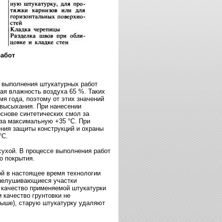
абот
 выполнения штукатурных работ
ая влажность воздуха 65 %. Таких
я года, поэтому от этих значений
 высыхания. При нанесении
основе синтетических смол за
 за максимальную +35
°
С. При
ения защиты конструкций и охраны
°
С.
сухой. В процессе выполнения работ
о покрытия.
ой в настоящее время технологии
шелушивающиеся участки
ы качество применяемой штукатурки
 качество грунтовки не
выше), старую штукатурку удаляют