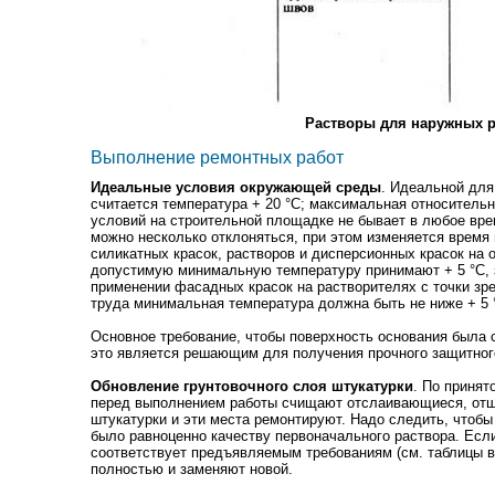
Растворы для наружных р
Выполнение ремонтных работ
Идеальные условия окружающей среды
. Идеальной для
считается температура + 20
°
С; максимальная относительн
условий на строительной площадке не бывает в любое врем
можно несколько отклоняться, при этом изменяется время
силикатных красок, растворов и дисперсионных красок на 
допустимую минимальную температуру принимают + 5
°
С,
применении фасадных красок на растворителях с точки зр
труда минимальная температура должна быть не ниже + 5
Основное требование, чтобы поверхность основания была 
это является решающим для получения прочного защитног
Обновление грунтовочного слоя штукатурки
. По принят
перед выполнением работы счищают отслаивающиеся, от
штукатурки и эти места ремонтируют. Надо следить, чтоб
было равноценно качеству первоначального раствора. Если
соответствует предъявляемым требованиям (см. таблицы 
полностью и заменяют новой.