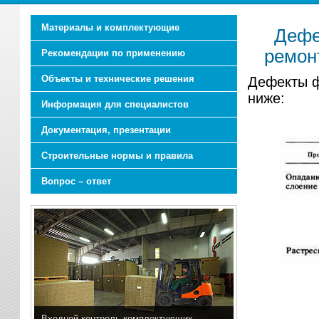
Материалы и комплектующие
Дефе
ремон
Рекомендации по применению
Объекты и технические решения
Дефекты ф
ниже:
Информация для специалистов
Документация, презентации
Строительные нормы и правила
Вопрос – ответ
Входной контроль комплектующих