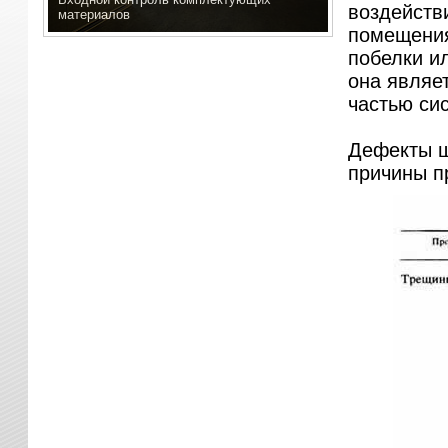
воздейств
материалов
помещения
побелки и
она являе
частью си
Дефекты шт
причины п