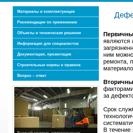
Материалы и комплектующие
Дефе
Рекомендации по применению
Объекты и технические решения
Первичны
являются 
Информация для специалистов
загрязнен
ним можно 
Документация, презентации
ремонта, 
Строительные нормы и правила
материало
Вопрос – ответ
Вторичны
факторами
за дефект
Срок служ
технологи
системати
В течение
Входной контроль комплектующих