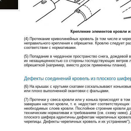
Крепление элементов кровли и
(4) Протекание криволинейных кровель (в том числе и чер
неправильного крепления к обрешетке. Кровлю следует раз
соответствии с нормативами.
(5) Попадание в чердачное пространство снега, дождевой 
их незащищенностью со стороны господствующих ветров 
обрешеткой (например, вместо досок применены планки).
Дефекты соединений кровель из плоского шифер
(6) На крышах с крутыми скатами соскальзывают коньковы
или плохо выполненной окантовки с фальцами.
(7) Протечки у свеса кровли или у конька происходят в то
завершен настил кровли, т. е. недостает соответствующих
необходимых слоев кровли. Послойное строение кровли до
техническим нормативам и требованиям (см. схему ниже).
плоского шифера идентичны дефектам черепичных кровель 
черепицы. Дефекты черепичных кровель и их устранение").