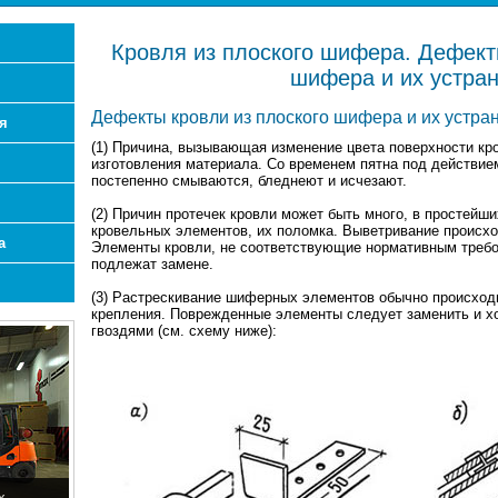
Кровля из плоского шифера. Дефект
шифера и их устра
Дефекты кровли из плоского шифера и их устра
я
(1) Причина, вызывающая изменение цвета поверхности кро
изготовления материала. Со временем пятна под действи
постепенно смываются, бледнеют и исчезают.
(2) Причин протечек кровли может быть много, в простейш
кровельных элементов, их поломка. Выветривание происхо
а
Элементы кровли, не соответствующие нормативным требо
подлежат замене.
(3) Растрескивание шиферных элементов обычно происходи
крепления. Поврежденные элементы следует заменить и 
гвоздями (см. схему ниже):
х