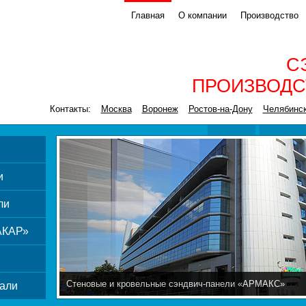
Главная
О компании
Производство
С
ПРОИЗВОДС
Контакты:
Москва
Воронеж
Ростов-на-Дону
Челябинс
и
ли
АКАР»
Стеновые и кровельные сэндвич-панели «АРМАКС»
али