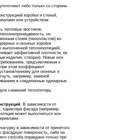
 уплотняют либо только со стороны
нструкцией коробки и стеной,
риалами или устройством
сь тепловых мостиков;
теплонепроницаемость, но
ионным слоем (пенопластом) во
дверных и оконных коробок
ю выполненной теплоизоляцией;
ечивает эффективной плотности, их
ые изделия, створки). Новые или
 требованиям, предъявляемым к
 при этом коэффициент
установленному для оконных и
гнуть, например, заменой
иванием в соединенные одинарные
 для снижения теплопотерь
нструкций
. В зависимости от
к, характера фасада (например,
золяция может выполняться или
ериалами.
атурку в зависимости от принятого
ю фасадную поверхность, либо на
его способа оправдано только при