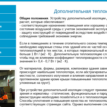
Дополнительная тепло
Общие положения
. Устройству дополнительной изоляции
расчет, которые обеспечивают:
- соответствующее назначению помещения или хорошему 
я
состояние воздушной среды с учетом экономичной эксплу
- защиту конструкций от повреждений вследствие воздейст
соблюдении требований экономии энергии.
Если в помещениях в течение отопительного сезона темп
необходимо наружные стены этих зданий или их частей о
теплоизоляцией в тех местах, в которых первоначальный 
а
больше 1 Вт / (м2
·
К) . Дополнительную теплоизоляцию сл
чтобы под ее влиянием коэффициент теплопроводности сте
значения k= 0,4 - 0,7 Вт / (м2
·
К).
От материалов, формы, размеров, компоновки здания завис
происходят наибольшие теплопотери, если абстрагироватьс
местности, солнечного излучения и влияния направления ве
протяженном здании кроме крыши повышенными теплопотер
уложенные на грунт).
При устройстве дополнительной изоляции следует принима
зрения и нормативы - статические, функциональные и пар
реконструкции необходимо позаботиться и о теплоизоляции
Способы уплотнения и повышения качества их теплоизоля
соответствующих страницах сайта. Однако выполнение сл
х