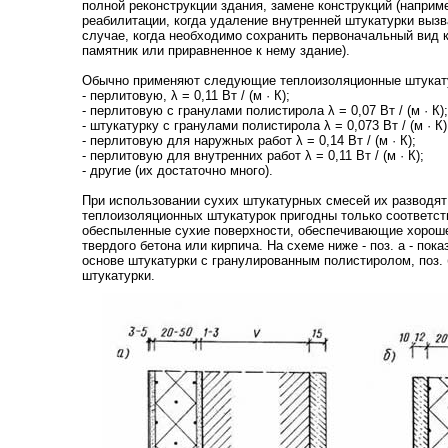
полной реконструкции здания, замене конструкций (наприме
реабилитации, когда удаление внутренней штукатурки выз
случае, когда необходимо сохранить первоначальный вид к
памятник или приравненное к нему здание).
Обычно применяют следующие теплоизоляционные штукат
- перлитовую, λ = 0,11 Вт / (м
·
К);
- перлитовую с гранулами полистирола λ = 0,07 Вт / (м
·
К);
- штукатурку с гранулами полистирола λ = 0,073 Вт / (м
·
К)
- перлитовую для наружных работ λ = 0,14 Вт / (м
·
К);
- перлитовую для внутренних работ λ = 0,11 Вт / (м
·
К);
- другие (их достаточно много).
При использовании сухих штукатурных смесей их разводят
теплоизоляционных штукатурок пригодны только соответс
обеспыленные сухие поверхности, обеспечивающие хороше
твердого бетона или кирпича. На схеме ниже - поз. а - пок
основе штукатурки с гранулированным полистиролом, поз. 
штукатурки.