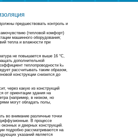
изоляция
 должны предшествовать контроль и
самочувствию (тепловой комфорт)
атации машинного оборудования;
вий тепла и влажности при
ература не повышается выше 16
°
С,
снащать дополнительной
коэффициент теплопроводности k
o
едует рассчитывать таким образом,
новой конструкции снизился до
ит, через какую из конструкций
я от ориентации здания на
тра (например, в низком, но
ями могут обладать полы,
ть во внимание различные точки
одиффузионные. В процессе
 оконных и дверных конструкций.
ции подробно рассматриваются на
едующих указаний является