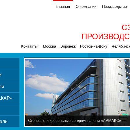
Главная
О компании
Производство
С
ПРОИЗВОДС
Контакты:
Москва
Воронеж
Ростов-на-Дону
Челябинс
и
ли
АКАР»
Стеновые и кровельные сэндвич-панели «АРМАКС»
али