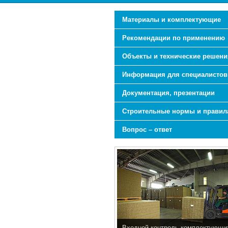
Материалы и комплектующие
Рекомендации по применению
Объекты и технические решени
Информация для специалистов
Документация, презентации
Строительные нормы и правил
Вопрос – ответ
Входной контроль комплектующи