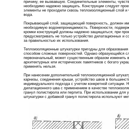
причину, ее вызвавшую. Соединительные элементы, чувств
необходимо надежно защищать. Конструкции следует проек
элементы не проходили сквозь теплоизоляционный слой и 
вода.
Покрывающий слой, защищающий поверхность, должен име
необходимую водонепроницаемость. Поверхности, подверж
кромки конструкций должны надежно защищаться; при про
предусматривать не только устройство дилатационных и с
за правильностью их использования.
Теплоизоляционные штукатурки пригодны для образования
способом сложных поверхностей. Однако образующийся сл
первоначальный, может существенным образом изменить в
архитектурных или исторических памятников с богато укр
применять нельзя.
При нанесении дополнительной теплоизоляционной штукату
карнизы, соединения крыши, устройство швов в большинст
индивидуального подхода с учетом конкретной ситуации. Н
дилатационного шва с применением в качестве теплоизоля
гранул полистирола или перлита. При использовании для 
штукатурки с добавкой гранул полистирола используют ме