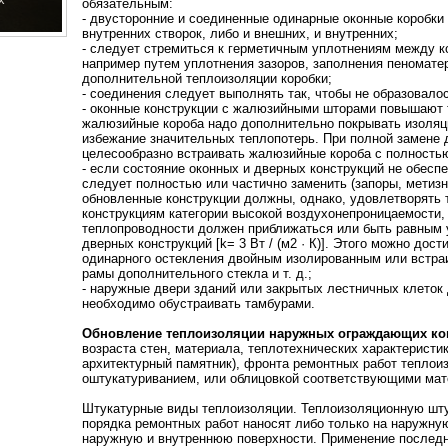
обязательным:
- двусторонние и соединенные одинарные оконные коробки
внутренних створок, либо и внешних, и внутренних;
- следует стремиться к герметичным уплотнениям между ко
например путем уплотнения зазоров, заполнения пеномате
дополнительной теплоизоляции коробки;
- соединения следует выполнять так, чтобы не образовало
- оконные конструкции с жалюзийными шторами повышают 
жалюзийные короба надо дополнительно покрывать изоляц
избежание значительных теплопотерь. При полной замене 
целесообразно встраивать жалюзийные короба с полность
- если состояние оконных и дверных конструкций не обесп
следует полностью или частично заменить (запоры, метизн
обновленные конструкции должны, однако, удовлетворять
конструкциям категории высокой воздухонепроницаемости,
теплопроводности должен приближаться или быть равным 
дверных конструкций [k= 3 Вт / (м2
·
К)]. Этого можно дости
одинарного остекления двойным изолированным или встра
рамы дополнительного стекла и т. д.;
- наружные двери зданий или закрытых лестничных клеток
необходимо обустраивать тамбурами.
Обновление теплоизоляции наружных ограждающих ко
возраста стен, материала, теплотехнических характеристи
архитектурный памятник), фронта ремонтных работ теплои
оштукатуриванием, или облицовкой соответствующими мат
Штукатурные виды теплоизоляции. Теплоизоляционную штук
порядка ремонтных работ наносят либо только на наружну
наружную и внутреннюю поверхности. Применение последн