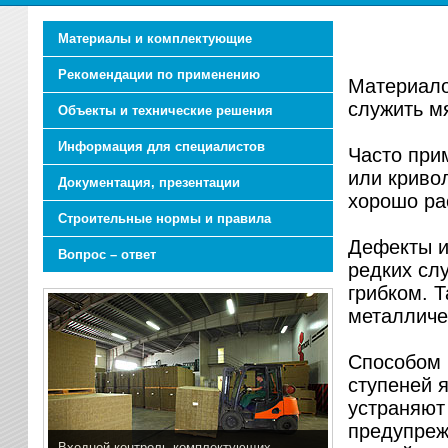
Материалы и комплектующие
Рекомендации по применению
Материало
служить м
Объекты и технические решения
Информация для специалистов
Часто при
или криво
Документация, презентации
хорошо ра
Строительные нормы и правила
Дефекты и
Вопрос – ответ
редких сл
грибком. Т
металличе
Способом 
ступеней 
устраняют
предупреж
Входной контроль комплектующих