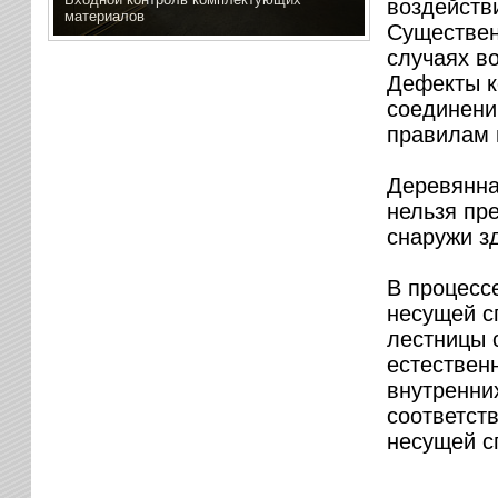
воздейств
материалов
Существен
случаях в
Дефекты к
соединени
правилам 
Деревянна
нельзя пре
снаружи з
В процесс
несущей с
лестницы 
естествен
внутренни
соответст
несущей с