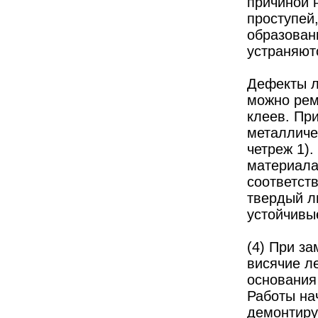
причиной 
проступей
образовани
устраняют
Дефекты л
можно рем
клеев. Пр
металличе
четреж 1)
материала
соответст
твердый л
устойчивы
(4) При з
висячие л
основания 
Работы на
демонтиру