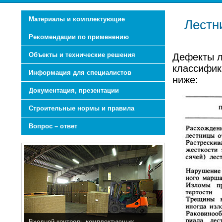
Материалы и комплектующие
Лестн
Рекомендации по применению
Объекты и технические решения
Дефекты л
классифик
Информация для специалистов
ниже:
Документация, презентации
Строительные нормы и правила
Вопрос – ответ
Входной контроль комплектующих