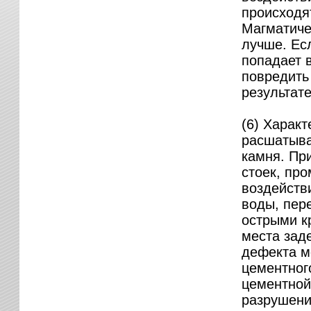
происходя
Магматиче
лучше. Ес
попадает 
повредить 
результат
(6) Харак
расшатыва
камня. Пр
стоек, пр
воздейств
воды, пер
острыми к
места заде
дефекта м
цементног
цементной
разрушени