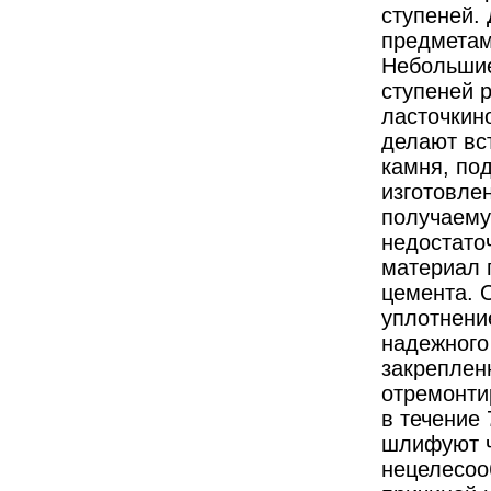
ступеней.
предметам
Небольшие
ступеней 
ласточкин
делают вст
камня, по
изготовле
получаему
недостато
материал г
цемента. 
уплотнени
надежного
закреплен
отремонти
в течение 
шлифуют ч
нецелесооб