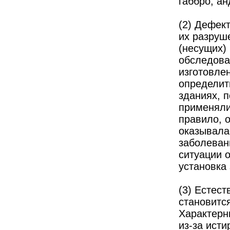
габбро, а
(2) Дефек
их разруш
(несущих)
обследоват
изготовле
определить
зданиях, 
применяли 
правило, 
оказывала
заболеван
ситуации 
установка 
(3) Естес
становитс
Характерн
из-за ист