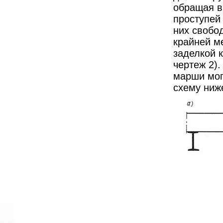
обращая в
проступей 
них свобо
крайней м
заделкой 
чертеж 2).
марши мог
схему ниже