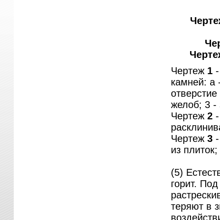
Черте
Че
Черте
Чертеж
1
-
камней: а 
отверстие
желоб; 3 -
Чертеж
2
-
расклинива
Чертеж
3
-
из плиток;
(5) Естест
горит. По
растрески
теряют в 
воздейств