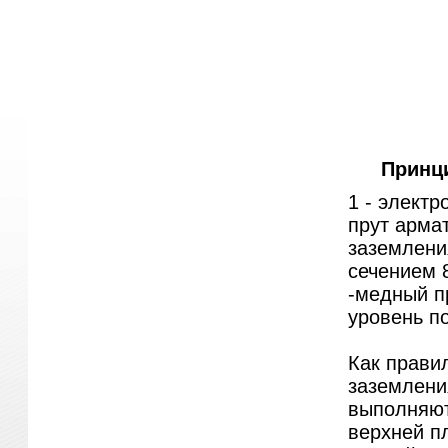
Принц
1 - электр
прут арма
заземлени
сечением 8
-медный пр
уровень по
Как прави
заземлени
выполняют
верхней п