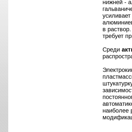
нижней - 
гальванич
усиливает
алюминиев
в раствор.
требует п
Среди
акт
распростр
Электроки
пластмасс
штукатурк
зависимос
постоянно
автоматик
наиболее 
модификац