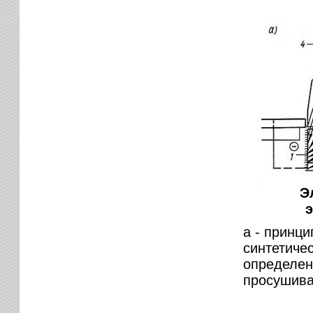
Э
э
а - принци
синтетичес
определен
просушива