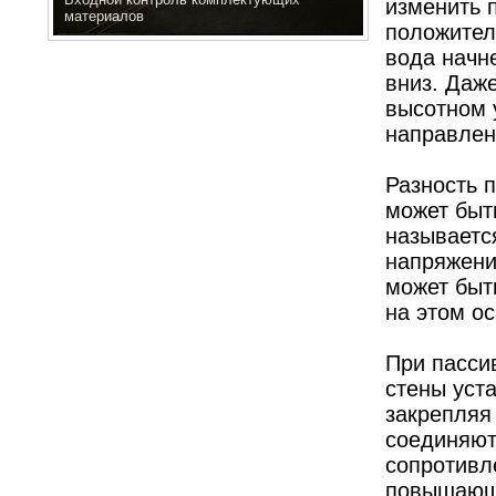
изменить п
материалов
положител
вода начне
вниз. Даж
высотном 
направлен
Разность 
может быт
называет
напряжени
может быт
на этом о
При пасси
стены уст
закрепляя
соединяют
сопротивл
повышающи