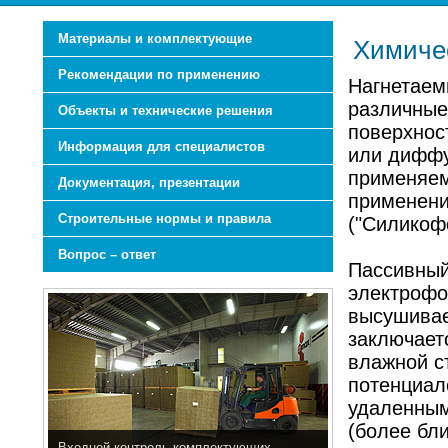
Материалы и комплектующие
Химиче
Рекомендации по применению
Нагнетаем
различные
Объекты и технические решения
поверхнос
Информация для специалистов
или диффу
применяем
Документация, презентации
применени
Строительные нормы и правила
("Силикоф
Вопрос – ответ
Пассивный
электрофо
высушивае
заключает
влажной с
потенциал
удаленным
(более бл
Входной контроль комплектующих