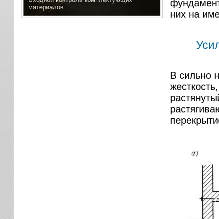
фундамент
материалов
них на им
Уси
В сильно 
жесткость
растянуты
растягива
перекрытие