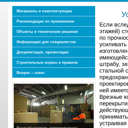
Материалы и комплектующие
У
Рекомендации по применению
Если всле
этажей) с
Объекты и технические решения
по прочно
Информация для специалистов
усиливать
изготовле
Документация, презентации
имеющейся
Строительные нормы и правила
штрабу, з
стальной 
Вопрос – ответ
предохран
проектиров
ней имеет
Врезные к
перекрыти
действующ
принимать
устраивая
Входной контроль комплектующих