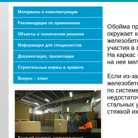
Материалы и комплектующие
Рекомендации по применению
Обойма пр
окружает 
Объекты и технические решения
железобет
Информация для специалистов
участия в 
На каркас
Документация, презентации
на нее ме
Строительные нормы и правила
Если из-з
Вопрос – ответ
железобет
по систем
недостато
стальных 
стяжкой их
Входной контроль комплектующих