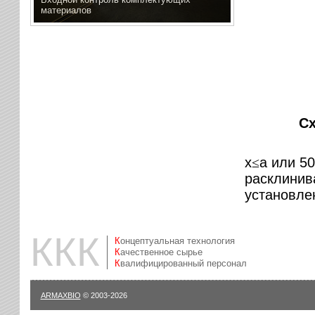
материалов
Сх
x
a или 50
≤
расклинив
установле
ККК
Концептуальная технология
Качественное сырье
Квалифицированный персонал
ARMAXBIO
© 2003-2026